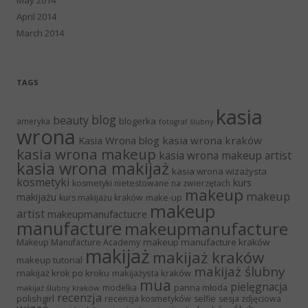
April 2014
March 2014
TAGS
kasia
blog
beauty
blogerka
ameryka
fotograf ślubny
wrona
Kasia Wrona blog
kasia wrona kraków
kasia wrona makeup
kasia wrona makeup artist
kasia wrona makijaż
kasia wrona wizażysta
kosmetyki
kurs
kosmetyki nietestowane na zwierzętach
makeup
makeup
makijażu
make-up
kurs makijażu kraków
makeup
artist
makeupmanufactucre
manufacture
makeupmanufacture
makeup manufacture kraków
Makeup Manufacture Academy
makijaż
makijaż kraków
makeup tutorial
makijaż ślubny
makijaż krok po kroku
makijażysta kraków
mua
pielęgnacja
panna młoda
modelka
makijaż ślubny kraków
recenzja
polishgirl
recenzja kosmetyków
selfie
sesja zdjęciowa