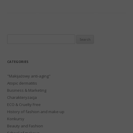
Search
for:
CATEGORIES
"Makijażowy anti-aging"
Atopic dermatitis
Business & Marketing
Charakteryzacja
ECO & Cruelty Free
History of fashion and make-up
Konkursy
Beauty and Fashion
School of makeup