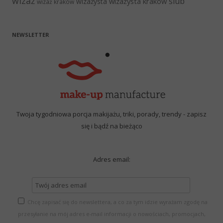
wizaż
ślub
wizażysta kraków
wizażysta
wizaż kraków
NEWSLETTER
Twoja tygodniowa porcja makijażu, triki, porady, trendy - zapisz
się i bądź na bieżąco
Adres email:
Chcę zapisać się do newslettera, a co za tym idzie wyrażam zgodę na
przesyłanie na mój adres e-mail informacji o nowościach, promocjach,