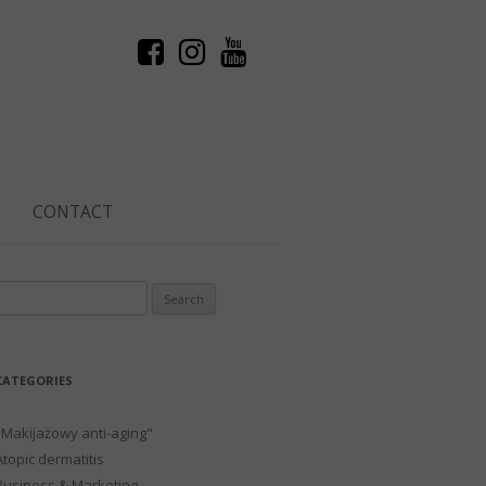
CONTACT
Search
or:
CATEGORIES
"Makijażowy anti-aging"
Atopic dermatitis
Business & Marketing