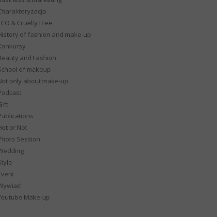
Charakteryzacja
ECO & Cruelty Free
History of fashion and make-up
Konkursy
Beauty and Fashion
School of makeup
Not only about make-up
Podcast
ift
Publications
Hot or Not
Photo Session
Wedding
Style
Event
Wywiad
Youtube Make-up