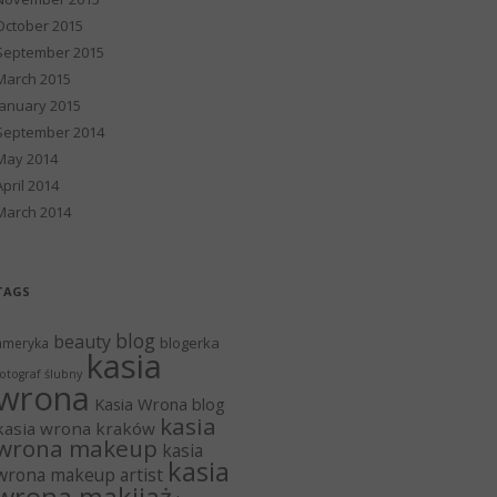
October 2015
September 2015
March 2015
January 2015
September 2014
May 2014
April 2014
March 2014
TAGS
blog
beauty
blogerka
ameryka
kasia
otograf ślubny
wrona
Kasia Wrona blog
kasia
kasia wrona kraków
wrona makeup
kasia
kasia
wrona makeup artist