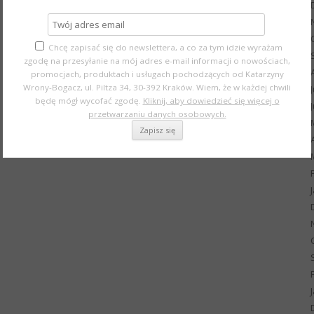
Chcę zapisać się do newslettera, a co za tym idzie wyrażam
zgodę na przesyłanie na mój adres e-mail informacji o nowościach,
promocjach, produktach i usługach pochodzących od Katarzyny
Wrony-Bogacz, ul. Piltza 34, 30-392 Kraków. Wiem, że w każdej chwili
będę mógł wycofać zgodę.
Kliknij, aby dowiedzieć się więcej o
przetwarzaniu danych osobowych.