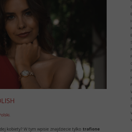
G
OLISH
Polski
.
dej kobiety? W tym wpisie znajdziecie tylko
trafione