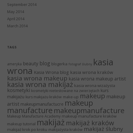
September 2014
May 2014
April 2014
March 2014
TAGS
kasia
blog
beauty
blogerka
ameryka
fotograf ślubny
wrona
Kasia Wrona blog
kasia wrona kraków
kasia wrona makeup
kasia wrona makeup artist
kasia wrona makijaż
kasia wrona wizażysta
kosmetyki
kurs
kosmetyki nietestowane na zwierzętach
makeup
makeup
makijażu
make-up
kurs makijażu kraków
makeup
artist
makeupmanufactucre
manufacture
makeupmanufacture
makeup manufacture kraków
Makeup Manufacture Academy
makijaż
makijaż kraków
makeup tutorial
makijaż ślubny
makijaż krok po kroku
makijażysta kraków