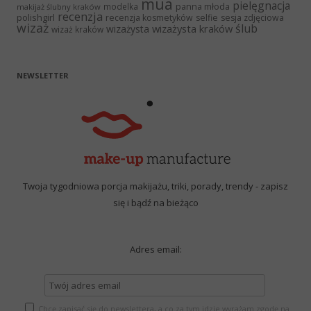
mua
pielęgnacja
panna młoda
modelka
makijaż ślubny kraków
recenzja
polishgirl
recenzja kosmetyków
selfie
sesja zdjęciowa
wizaż
ślub
wizażysta kraków
wizażysta
wizaż kraków
NEWSLETTER
Twoja tygodniowa porcja makijażu, triki, porady, trendy - zapisz
się i bądź na bieżąco
Adres email:
Chcę zapisać się do newslettera, a co za tym idzie wyrażam zgodę na