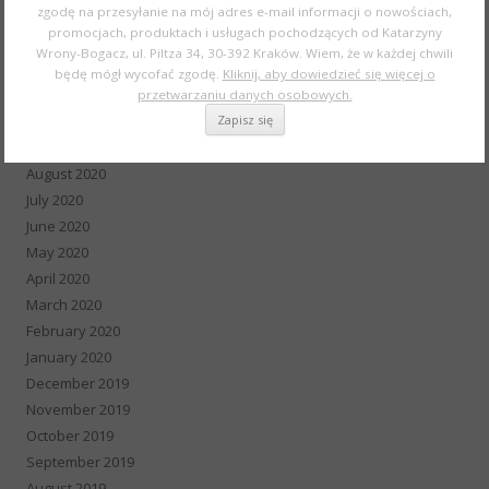
zgodę na przesyłanie na mój adres e-mail informacji o nowościach,
February 2021
promocjach, produktach i usługach pochodzących od Katarzyny
January 2021
Wrony-Bogacz, ul. Piltza 34, 30-392 Kraków. Wiem, że w każdej chwili
December 2020
będę mógł wycofać zgodę.
Kliknij, aby dowiedzieć się więcej o
November 2020
przetwarzaniu danych osobowych.
October 2020
September 2020
August 2020
July 2020
June 2020
May 2020
April 2020
March 2020
February 2020
January 2020
December 2019
November 2019
October 2019
September 2019
August 2019