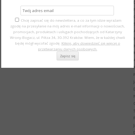
Chcę zapisać się do newslettera, a co za tym idzie wyrażam
zgodę na przesyłanie na mój adres e-mail informacji o nowościach,
promocjach, produktach i usługach pochodzących od Katarzyny
Wrony-Bogacz, ul. Piltza 34, 30-392 Kraków. Wiem, że w każdej chwili
będę mógł wycofać zgodę.
Kliknij, aby dowiedzieć się więcej o
przetwarzaniu danych osobowych.