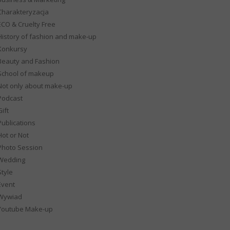
Charakteryzacja
ECO & Cruelty Free
History of fashion and make-up
Konkursy
Beauty and Fashion
School of makeup
Not only about make-up
Podcast
ift
Publications
Hot or Not
Photo Session
Wedding
Style
Event
Wywiad
Youtube Make-up