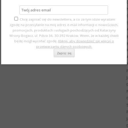
Chcę zapisać się do newslettera, a co za tym idzie wyrażam
zgodę na przesyłanie na mój adres e-mail informacji o nowościach,
promocjach, produktach i usługach pochodzących od Katarzyny
Wrony-Bogacz, ul. Piltza 34, 30-392 Kraków. Wiem, że w każdej chwili
będę mógł wycofać zgodę.
Kliknij, aby dowiedzieć się więcej o
przetwarzaniu danych osobowych.