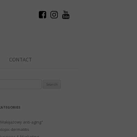
CONTACT
Search
or:
CATEGORIES
"Makijażowy anti-aging"
Atopic dermatitis
Business & Marketing