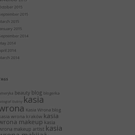
October 2015
September 2015
March 2015
January 2015
September 2014
May 2014
April 2014
March 2014
TAGS
blog
beauty
blogerka
ameryka
kasia
otograf ślubny
wrona
Kasia Wrona blog
kasia
kasia wrona kraków
wrona makeup
kasia
kasia
wrona makeup artist