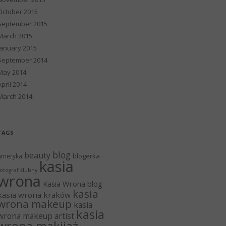
October 2015
September 2015
March 2015
January 2015
September 2014
May 2014
April 2014
March 2014
TAGS
blog
beauty
blogerka
ameryka
kasia
otograf ślubny
wrona
Kasia Wrona blog
kasia
kasia wrona kraków
wrona makeup
kasia
kasia
wrona makeup artist