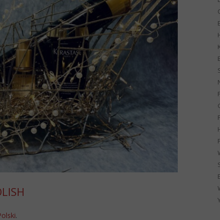
G
OLISH
Polski
.