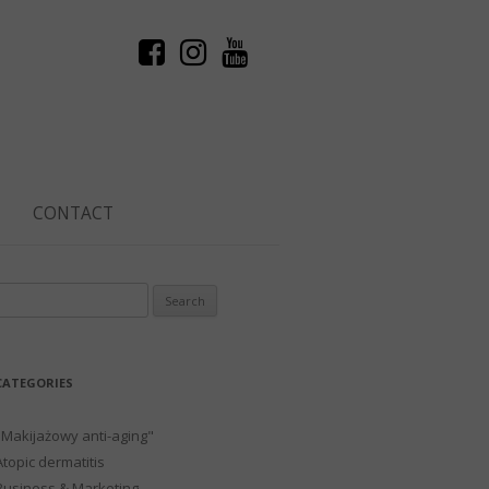
CONTACT
Search
or:
CATEGORIES
"Makijażowy anti-aging"
Atopic dermatitis
Business & Marketing