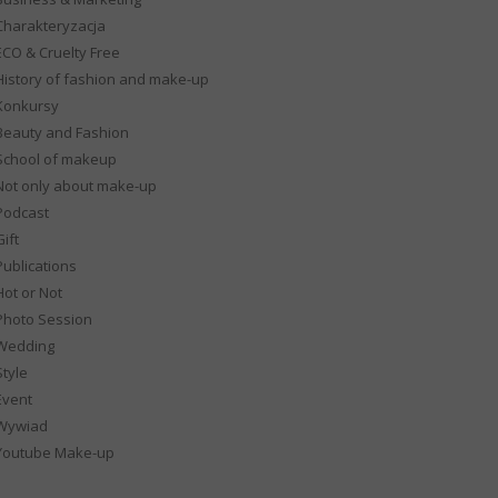
Charakteryzacja
ECO & Cruelty Free
History of fashion and make-up
Konkursy
Beauty and Fashion
School of makeup
Not only about make-up
Podcast
ift
Publications
Hot or Not
Photo Session
Wedding
Style
Event
Wywiad
Youtube Make-up