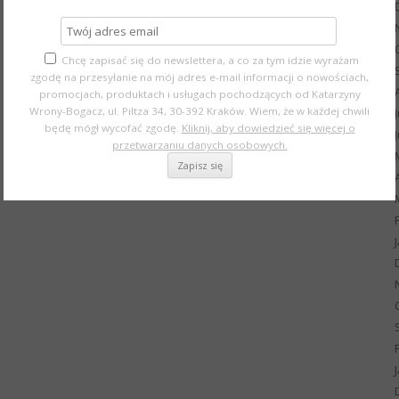
Chcę zapisać się do newslettera, a co za tym idzie wyrażam
zgodę na przesyłanie na mój adres e-mail informacji o nowościach,
promocjach, produktach i usługach pochodzących od Katarzyny
Wrony-Bogacz, ul. Piltza 34, 30-392 Kraków. Wiem, że w każdej chwili
będę mógł wycofać zgodę.
Kliknij, aby dowiedzieć się więcej o
przetwarzaniu danych osobowych.