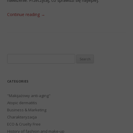
nawilżenie. Przeczytaj, co sprawdzi się najlepiej.
Continue reading
→
Search
for:
CATEGORIES
"Makijażowy anti-aging"
Atopic dermatitis
Business & Marketing
Charakteryzacja
ECO & Cruelty Free
History of fashion and make-up