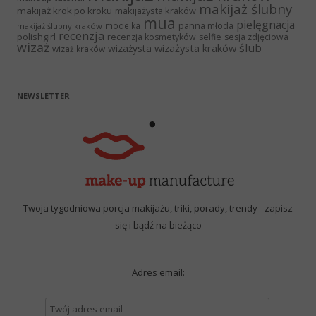
makijaż ślubny
makijaż krok po kroku
makijażysta kraków
mua
pielęgnacja
panna młoda
modelka
makijaż ślubny kraków
recenzja
polishgirl
recenzja kosmetyków
selfie
sesja zdjęciowa
wizaż
ślub
wizażysta kraków
wizażysta
wizaż kraków
NEWSLETTER
Twoja tygodniowa porcja makijażu, triki, porady, trendy - zapisz
się i bądź na bieżąco
Adres email: