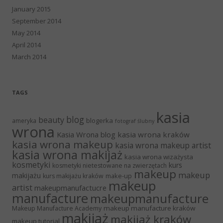
January 2015
September 2014
May 2014
April 2014
March 2014
TAGS
kasia
blog
beauty
blogerka
ameryka
fotograf ślubny
wrona
Kasia Wrona blog
kasia wrona kraków
kasia wrona makeup
kasia wrona makeup artist
kasia wrona makijaż
kasia wrona wizażysta
kosmetyki
kurs
kosmetyki nietestowane na zwierzętach
makeup
makeup
makijażu
make-up
kurs makijażu kraków
makeup
artist
makeupmanufactucre
manufacture
makeupmanufacture
makeup manufacture kraków
Makeup Manufacture Academy
makijaż
makijaż kraków
makeup tutorial