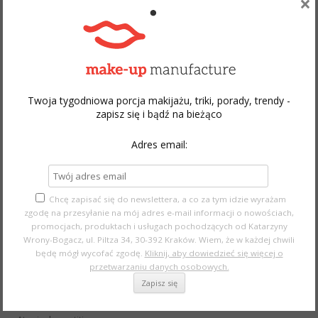
×
doświadczeniem z jednego powodu – temat jest ważny. Być
może ten tekst i moje doświadczenia walki z chorobą
pozwolą komuś zachować zdrowie i zwrócą uwagę na to, że
makijaż to nie tylko malowanie twarzy. Ostrzegam – wpis jest
długi i
nie ma w nim ładnych zdjęć
!
Twoja tygodniowa porcja makijażu, triki, porady, trendy -
Continue reading
→
zapisz się i bądź na bieżąco
Adres email:
Chcę zapisać się do newslettera, a co za tym idzie wyrażam
Search
zgodę na przesyłanie na mój adres e-mail informacji o nowościach,
promocjach, produktach i usługach pochodzących od Katarzyny
for:
Wrony-Bogacz, ul. Piltza 34, 30-392 Kraków. Wiem, że w każdej chwili
będę mógł wycofać zgodę.
Kliknij, aby dowiedzieć się więcej o
przetwarzaniu danych osobowych.
CATEGORIES
"Makijażowy anti-aging"