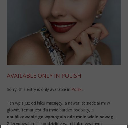
AVAILABLE ONLY IN POLISH
Sorry, this entry is only available in
Polski
.
Ten wpis już od kilku miesięcy, a nawet lat siedział mi w
głowie. Temat jest dla mnie bardzo osobisty, a
opublikowanie go wymagało ode mnie wiele odwagi
.
Zdecydowałam się podzielić z wami tak prywatnym