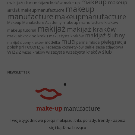
makeup
makeup
makijażu
make-up
kurs makijażu kraków
makeup
artist
makeupmanufactucre
manufacture
makeupmanufacture
makeup manufacture kraków
Makeup Manufacture Academy
makijaż
makijaż kraków
makeup tutorial
makijaż ślubny
makijaż krok po kroku
makijażysta kraków
mua
pielęgnacja
panna młoda
modelka
makijaż ślubny kraków
recenzja
polishgirl
recenzja kosmetyków
selfie
sesja zdjęciowa
wizaż
ślub
wizażysta kraków
wizażysta
wizaż kraków
NEWSLETTER
Twoja tygodniowa porcja makijażu, triki, porady, trendy - zapisz
się i bądź na bieżąco