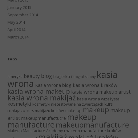
January 2015
September 2014
May 2014
April 2014
March 2014
TAGS
kasia
blog
beauty
blogerka
ameryka
fotograf ślubny
wrona
Kasia Wrona blog
kasia wrona kraków
kasia wrona makeup
kasia wrona makeup artist
kasia wrona makijaż
kasia wrona wizażysta
kosmetyki
kurs
kosmetyki nietestowane na zwierzętach
makeup
makeup
makijażu
make-up
kurs makijażu kraków
makeup
artist
makeupmanufactucre
manufacture
makeupmanufacture
makeup manufacture kraków
Makeup Manufacture Academy
makijaż
makijaż kraków