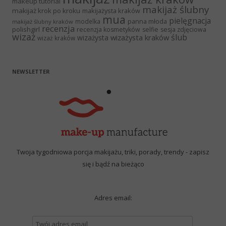
makeup tutorial
makijaż ślubny
makijaż krok po kroku
makijażysta kraków
mua
pielęgnacja
panna młoda
modelka
makijaż ślubny kraków
recenzja
polishgirl
recenzja kosmetyków
selfie
sesja zdjęciowa
wizaż
ślub
wizażysta kraków
wizażysta
wizaż kraków
NEWSLETTER
Twoja tygodniowa porcja makijażu, triki, porady, trendy - zapisz
się i bądź na bieżąco
Adres email: