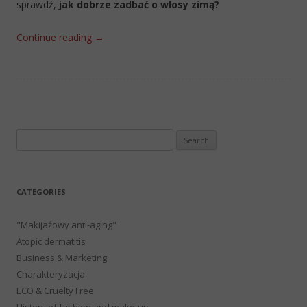
sprawdź,
jak dobrze zadbać o włosy zimą?
Continue reading
→
Search
for:
CATEGORIES
"Makijażowy anti-aging"
Atopic dermatitis
Business & Marketing
Charakteryzacja
ECO & Cruelty Free
History of fashion and make-up