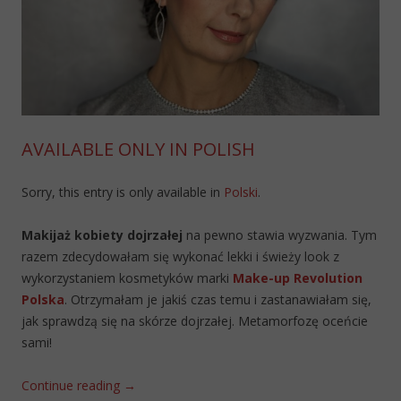
AVAILABLE ONLY IN POLISH
Sorry, this entry is only available in
Polski
.
Makijaż kobiety dojrzałej
na pewno stawia wyzwania. Tym
razem zdecydowałam się wykonać lekki i świeży look z
wykorzystaniem kosmetyków marki
Make-up Revolution
Polska
. Otrzymałam je jakiś czas temu i zastanawiałam się,
jak sprawdzą się na skórze dojrzałej. Metamorfozę oceńcie
sami!
Continue reading
→