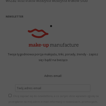
wizaż
ślub
wizażysta kraków
wizażysta
wizaż kraków
NEWSLETTER
Twoja tygodniowa porcja makijażu, triki, porady, trendy - zapisz
się i bądź na bieżąco
Adres email:
Chcę zapisać się do newslettera, a co za tym idzie wyrażam zgodę na
przesyłanie na mój adres e-mail informacji o nowościach, promocjach,