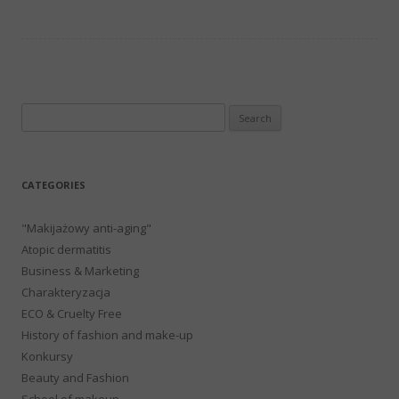
Search
for:
CATEGORIES
"Makijażowy anti-aging"
Atopic dermatitis
Business & Marketing
Charakteryzacja
ECO & Cruelty Free
History of fashion and make-up
Konkursy
Beauty and Fashion
School of makeup