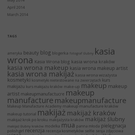
April 2014
March 2014
TAGS
kasia
blog
beauty
blogerka
ameryka
fotograf ślubny
wrona
Kasia Wrona blog
kasia wrona kraków
kasia wrona makeup
kasia wrona makeup artist
kasia wrona makijaż
kasia wrona wizażysta
kosmetyki
kurs
kosmetyki nietestowane na zwierzętach
makeup
makeup
makijażu
make-up
kurs makijażu kraków
makeup
artist
makeupmanufactucre
manufacture
makeupmanufacture
makeup manufacture kraków
Makeup Manufacture Academy
makijaż
makijaż kraków
makeup tutorial
makijaż ślubny
makijaż krok po kroku
makijażysta kraków
mua
pielęgnacja
panna młoda
modelka
makijaż ślubny kraków
recenzja
polishgirl
recenzja kosmetyków
selfie
sesja zdjęciowa