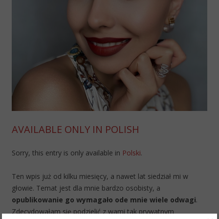
AVAILABLE ONLY IN POLISH
Sorry, this entry is only available in
Polski
.
Ten wpis już od kilku miesięcy, a nawet lat siedział mi w
głowie. Temat jest dla mnie bardzo osobisty, a
opublikowanie go wymagało ode mnie wiele odwagi
.
Zdecydowałam się podzielić z wami tak prywatnym