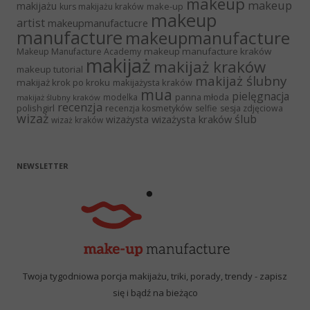
makeup
makeup
makijażu
make-up
kurs makijażu kraków
makeup
artist
makeupmanufactucre
manufacture
makeupmanufacture
makeup manufacture kraków
Makeup Manufacture Academy
makijaż
makijaż kraków
makeup tutorial
makijaż ślubny
makijaż krok po kroku
makijażysta kraków
mua
pielęgnacja
panna młoda
modelka
makijaż ślubny kraków
recenzja
polishgirl
recenzja kosmetyków
selfie
sesja zdjęciowa
wizaż
ślub
wizażysta kraków
wizażysta
wizaż kraków
NEWSLETTER
Twoja tygodniowa porcja makijażu, triki, porady, trendy - zapisz
się i bądź na bieżąco