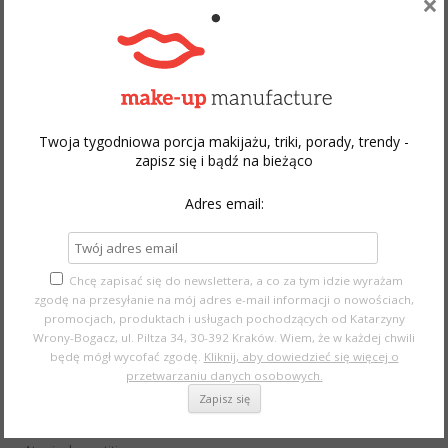
×
doświadczeniem z jednego powodu – temat jest ważny. Być
może ten tekst i moje doświadczenia walki z chorobą
pozwolą komuś zachować zdrowie i zwrócą uwagę na to, że
makijaż to nie tylko malowanie twarzy. Ostrzegam – wpis jest
długi i
nie ma w nim ładnych zdjęć
!
Twoja tygodniowa porcja makijażu, triki, porady, trendy -
Continue reading
→
zapisz się i bądź na bieżąco
Adres email:
Chcę zapisać się do newslettera, a co za tym idzie wyrażam
Search
zgodę na przesyłanie na mój adres e-mail informacji o nowościach,
promocjach, produktach i usługach pochodzących od Katarzyny
for:
Wrony-Bogacz, ul. Piltza 34, 30-392 Kraków. Wiem, że w każdej chwili
będę mógł wycofać zgodę.
Kliknij, aby dowiedzieć się więcej o
przetwarzaniu danych osobowych.
CATEGORIES
"Makijażowy anti-aging"