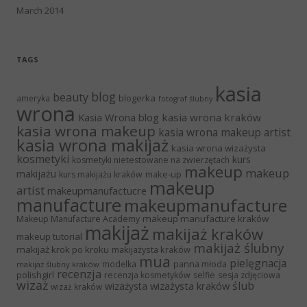
March 2014
TAGS
kasia
blog
beauty
blogerka
ameryka
fotograf ślubny
wrona
Kasia Wrona blog
kasia wrona kraków
kasia wrona makeup
kasia wrona makeup artist
kasia wrona makijaż
kasia wrona wizażysta
kosmetyki
kurs
kosmetyki nietestowane na zwierzętach
makeup
makeup
makijażu
make-up
kurs makijażu kraków
makeup
artist
makeupmanufactucre
manufacture
makeupmanufacture
makeup manufacture kraków
Makeup Manufacture Academy
makijaż
makijaż kraków
makeup tutorial
makijaż ślubny
makijaż krok po kroku
makijażysta kraków
mua
pielęgnacja
panna młoda
modelka
makijaż ślubny kraków
recenzja
polishgirl
recenzja kosmetyków
selfie
sesja zdjęciowa
wizaż
ślub
wizażysta kraków
wizażysta
wizaż kraków