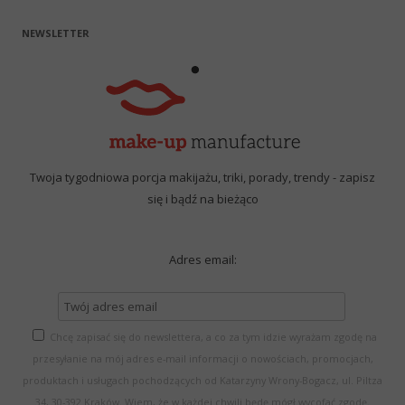
NEWSLETTER
Twoja tygodniowa porcja makijażu, triki, porady, trendy - zapisz
się i bądź na bieżąco
Adres email:
Chcę zapisać się do newslettera, a co za tym idzie wyrażam zgodę na
przesyłanie na mój adres e-mail informacji o nowościach, promocjach,
produktach i usługach pochodzących od Katarzyny Wrony-Bogacz, ul. Piltza
34, 30-392 Kraków. Wiem, że w każdej chwili będę mógł wycofać zgodę.