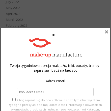
July 2022
May 2022
April 2022
March 2022
February 2022
×
January 2022
December 2021
November 2021
October 2021
September 2021
August 2021
Twoja tygodniowa porcja makijażu, triki, porady, trendy -
July 2021
zapisz się i bądź na bieżąco
June 2021
May 2021
Adres email:
April 2021
March 2021
February 2021
Chcę zapisać się do newslettera, a co za tym idzie wyrażam
January 2021
zgodę na przesyłanie na mój adres e-mail informacji o nowościach,
December 2020
promocjach, produktach i usługach pochodzących od Katarzyny