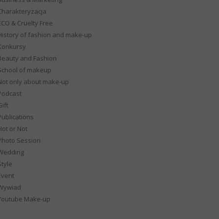
Charakteryzacja
ECO & Cruelty Free
History of fashion and make-up
Konkursy
Beauty and Fashion
School of makeup
Not only about make-up
Podcast
ift
Publications
Hot or Not
Photo Session
Wedding
Style
Event
Wywiad
Youtube Make-up