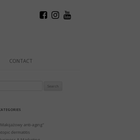
CONTACT
Search
or:
CATEGORIES
"Makijażowy anti-aging"
Atopic dermatitis
Business & Marketing