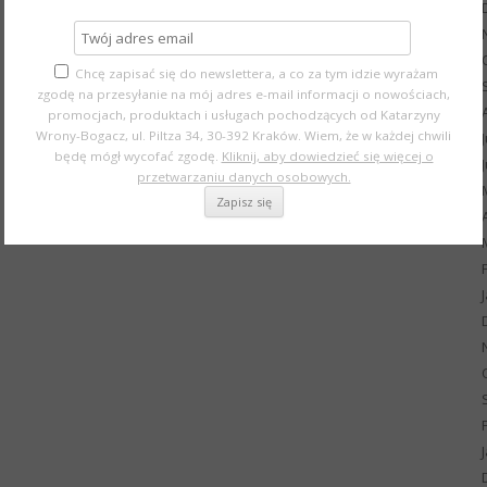
Chcę zapisać się do newslettera, a co za tym idzie wyrażam
zgodę na przesyłanie na mój adres e-mail informacji o nowościach,
promocjach, produktach i usługach pochodzących od Katarzyny
Wrony-Bogacz, ul. Piltza 34, 30-392 Kraków. Wiem, że w każdej chwili
będę mógł wycofać zgodę.
Kliknij, aby dowiedzieć się więcej o
przetwarzaniu danych osobowych.