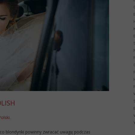
G
OLISH
Polski
.
a co blondynki powinny zwracać uwagę podczas