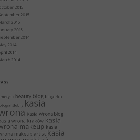
October 2015
September 2015
March 2015
January 2015
September 2014
May 2014
April 2014
March 2014
TAGS
blog
beauty
blogerka
ameryka
kasia
otograf ślubny
wrona
Kasia Wrona blog
kasia
kasia wrona kraków
wrona makeup
kasia
kasia
wrona makeup artist