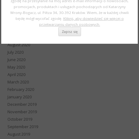
zgodę na przesyłanie na mój adres e-mail informacji o nowościach,
promocjach, produktach i usługach pochodzących od Katarzyny
January 2021
Wrony-Bogacz, ul. Piltza 34, 30-392 Kraków. Wiem, że w każdej chwili
December 2020
będę mógł wycofać zgodę.
Kliknij, aby dowiedzieć się więcej o
November 2020
przetwarzaniu danych osobowych.
October 2020
September 2020
August 2020
July 2020
June 2020
May 2020
April 2020
March 2020
February 2020
January 2020
December 2019
November 2019
October 2019
September 2019
August 2019