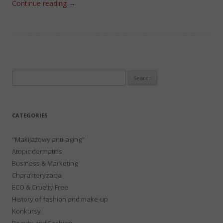
Continue reading
→
Search
for:
CATEGORIES
"Makijażowy anti-aging"
Atopic dermatitis
Business & Marketing
Charakteryzacja
ECO & Cruelty Free
History of fashion and make-up
Konkursy
Beauty and Fashion