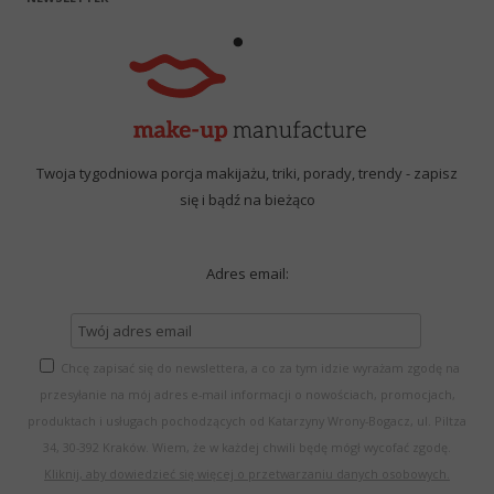
Twoja tygodniowa porcja makijażu, triki, porady, trendy - zapisz
się i bądź na bieżąco
Adres email:
Chcę zapisać się do newslettera, a co za tym idzie wyrażam zgodę na
przesyłanie na mój adres e-mail informacji o nowościach, promocjach,
produktach i usługach pochodzących od Katarzyny Wrony-Bogacz, ul. Piltza
34, 30-392 Kraków. Wiem, że w każdej chwili będę mógł wycofać zgodę.
Kliknij, aby dowiedzieć się więcej o przetwarzaniu danych osobowych.