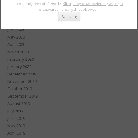
będę mógł wycofać zgodę.
Kliknij, aby dowiedzieć się więcej o
September 2020
przetwarzaniu danych osobowych.
August 2020
July 2020
June 2020
May 2020
April 2020
March 2020
February 2020
January 2020
December 2019
November 2019
October 2019
September 2019
August 2019
July 2019
June 2019
May 2019
April 2019