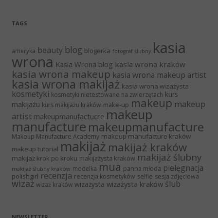
TAGS
kasia
blog
beauty
blogerka
ameryka
fotograf ślubny
wrona
Kasia Wrona blog
kasia wrona kraków
kasia wrona makeup
kasia wrona makeup artist
kasia wrona makijaż
kasia wrona wizażysta
kosmetyki
kurs
kosmetyki nietestowane na zwierzętach
makeup
makeup
makijażu
make-up
kurs makijażu kraków
makeup
artist
makeupmanufactucre
manufacture
makeupmanufacture
makeup manufacture kraków
Makeup Manufacture Academy
makijaż
makijaż kraków
makeup tutorial
makijaż ślubny
makijaż krok po kroku
makijażysta kraków
mua
pielęgnacja
panna młoda
modelka
makijaż ślubny kraków
recenzja
polishgirl
recenzja kosmetyków
selfie
sesja zdjęciowa
wizaż
ślub
wizażysta kraków
wizażysta
wizaż kraków
NEWSLETTER