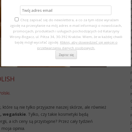
Chcę zapisać się do newslettera, a co za tym idzie wyrażam
zgodę na przesyłanie na mój adres e-mail informacji o nowościach,
promocjach, produktach i usługach pochodzących od Katarzyny
Wrony-Bogacz, ul. Piltza 34, 30-392 Kraków. Wiem, że w każdej chwili
będę mógł wycofać zgodę.
Kliknij, aby dowiedzieć się więcej o
przetwarzaniu danych osobowych.
OLISH
Polski
.
 które są nie tylko przyjazne naszej skórze, ale również
e, wegańskie
. Tylko, czy takie kosmetyki będą
ii, a ich ceny są przystępne? Przez cały tydzień
 moja opinia.