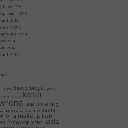
October 2015
September 2015
March 2015
January 2015
September 2014
May 2014
April 2014
March 2014
TAGS
blog
beauty
blogerka
ameryka
kasia
otograf ślubny
wrona
Kasia Wrona blog
kasia
kasia wrona kraków
wrona makeup
kasia
kasia
wrona makeup artist