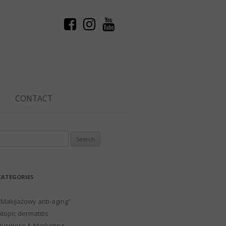
CONTACT
Search
or:
CATEGORIES
"Makijażowy anti-aging"
Atopic dermatitis
Business & Marketing