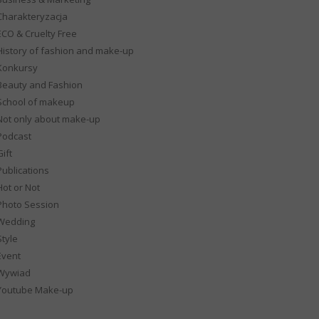
Charakteryzacja
ECO & Cruelty Free
History of fashion and make-up
Konkursy
Beauty and Fashion
School of makeup
Not only about make-up
Podcast
ift
Publications
Hot or Not
Photo Session
Wedding
Style
Event
Wywiad
Youtube Make-up