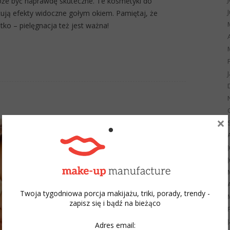
może być naprawdę skuteczne. Te kosmetyki do
tują efekty widoczne gołym okiem. Pamiętaj, że
ko – pielęgnacja też jest ważna!
×
Twoja tygodniowa porcja makijażu, triki, porady, trendy -
zapisz się i bądź na bieżąco
Adres email: