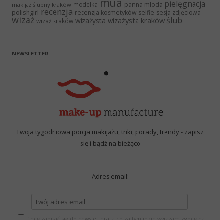
mua
pielęgnacja
panna młoda
modelka
makijaż ślubny kraków
recenzja
polishgirl
recenzja kosmetyków
selfie
sesja zdjęciowa
wizaż
ślub
wizażysta kraków
wizażysta
wizaż kraków
NEWSLETTER
Twoja tygodniowa porcja makijażu, triki, porady, trendy - zapisz
się i bądź na bieżąco
Adres email:
Chcę zapisać się do newslettera, a co za tym idzie wyrażam zgodę na