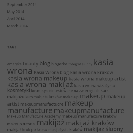
September 2014
May 2014
April 2014
March 2014
TAGS
kasia
blog
beauty
blogerka
ameryka
fotograf ślubny
wrona
Kasia Wrona blog
kasia wrona kraków
kasia wrona makeup
kasia wrona makeup artist
kasia wrona makijaż
kasia wrona wizażysta
kosmetyki
kurs
kosmetyki nietestowane na zwierzętach
makeup
makeup
makijażu
make-up
kurs makijażu kraków
makeup
artist
makeupmanufactucre
manufacture
makeupmanufacture
makeup manufacture kraków
Makeup Manufacture Academy
makijaż
makijaż kraków
makeup tutorial
makijaż ślubny
makijaż krok po kroku
makijażysta kraków