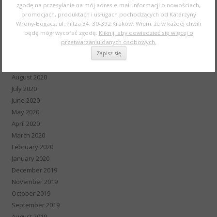
zgodę na przesyłanie na mój adres e-mail informacji o nowościach,
February 2021
promocjach, produktach i usługach pochodzących od Katarzyny
January 2021
Wrony-Bogacz, ul. Piltza 34, 30-392 Kraków. Wiem, że w każdej chwili
December 2020
będę mógł wycofać zgodę.
Kliknij, aby dowiedzieć się więcej o
November 2020
przetwarzaniu danych osobowych.
October 2020
September 2020
August 2020
July 2020
June 2020
May 2020
April 2020
March 2020
February 2020
January 2020
December 2019
November 2019
October 2019
September 2019
August 2019