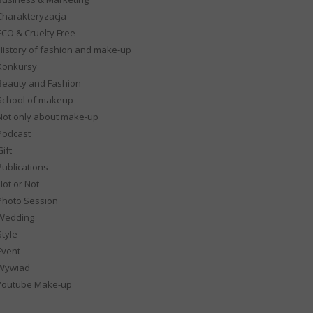
Charakteryzacja
ECO & Cruelty Free
History of fashion and make-up
Konkursy
Beauty and Fashion
School of makeup
Not only about make-up
Podcast
ift
Publications
Hot or Not
Photo Session
Wedding
Style
Event
Wywiad
Youtube Make-up