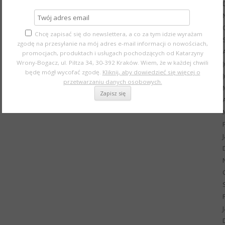
Chcę zapisać się do newslettera, a co za tym idzie wyrażam
zgodę na przesyłanie na mój adres e-mail informacji o nowościach,
promocjach, produktach i usługach pochodzących od Katarzyny
Wrony-Bogacz, ul. Piltza 34, 30-392 Kraków. Wiem, że w każdej chwili
będę mógł wycofać zgodę.
Kliknij, aby dowiedzieć się więcej o
przetwarzaniu danych osobowych.