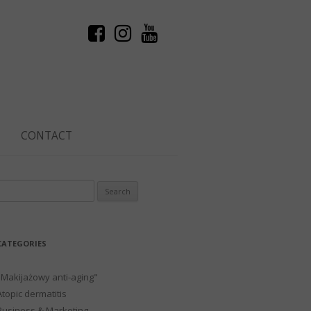
CONTACT
Search
or:
CATEGORIES
"Makijażowy anti-aging"
Atopic dermatitis
Business & Marketing