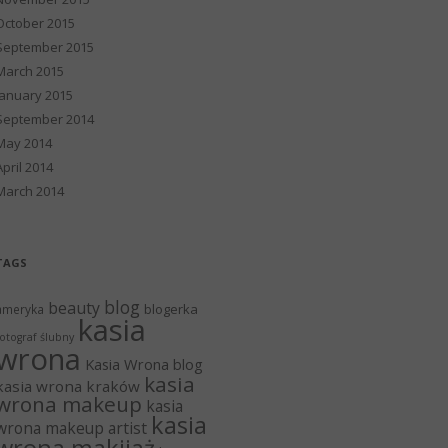
October 2015
September 2015
March 2015
January 2015
September 2014
May 2014
April 2014
March 2014
TAGS
blog
beauty
blogerka
ameryka
kasia
otograf ślubny
wrona
Kasia Wrona blog
kasia
kasia wrona kraków
wrona makeup
kasia
kasia
wrona makeup artist