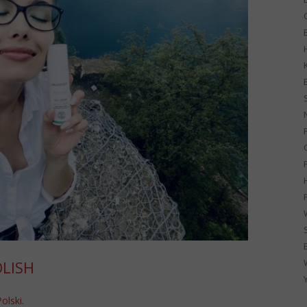
G
OLISH
Polski
.