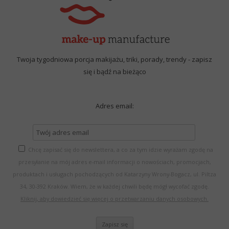
Twoja tygodniowa porcja makijażu, triki, porady, trendy - zapisz
się i bądź na bieżąco
Adres email:
Chcę zapisać się do newslettera, a co za tym idzie wyrażam zgodę na
przesyłanie na mój adres e-mail informacji o nowościach, promocjach,
produktach i usługach pochodzących od Katarzyny Wrony-Bogacz, ul. Piltza
34, 30-392 Kraków. Wiem, że w każdej chwili będę mógł wycofać zgodę.
Kliknij, aby dowiedzieć się więcej o przetwarzaniu danych osobowych.