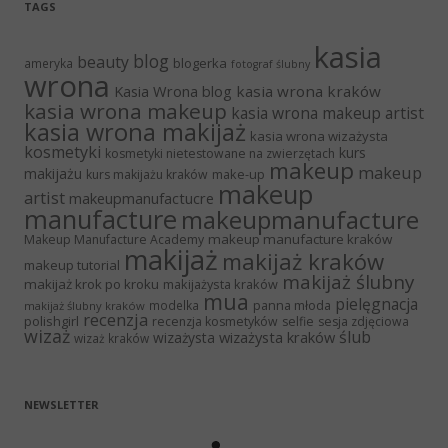
TAGS
kasia
blog
beauty
blogerka
ameryka
fotograf ślubny
wrona
Kasia Wrona blog
kasia wrona kraków
kasia wrona makeup
kasia wrona makeup artist
kasia wrona makijaż
kasia wrona wizażysta
kosmetyki
kurs
kosmetyki nietestowane na zwierzętach
makeup
makeup
makijażu
make-up
kurs makijażu kraków
makeup
artist
makeupmanufactucre
manufacture
makeupmanufacture
makeup manufacture kraków
Makeup Manufacture Academy
makijaż
makijaż kraków
makeup tutorial
makijaż ślubny
makijaż krok po kroku
makijażysta kraków
mua
pielęgnacja
panna młoda
modelka
makijaż ślubny kraków
recenzja
polishgirl
recenzja kosmetyków
selfie
sesja zdjęciowa
wizaż
ślub
wizażysta kraków
wizażysta
wizaż kraków
NEWSLETTER