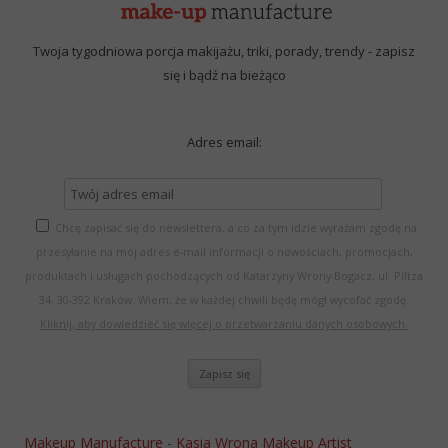
Twoja tygodniowa porcja makijażu, triki, porady, trendy - zapisz
się i bądź na bieżąco
Adres email:
Chcę zapisać się do newslettera, a co za tym idzie wyrażam zgodę na
przesyłanie na mój adres e-mail informacji o nowościach, promocjach,
produktach i usługach pochodzących od Katarzyny Wrony-Bogacz, ul. Piltza
34, 30-392 Kraków. Wiem, że w każdej chwili będę mógł wycofać zgodę.
Kliknij, aby dowiedzieć się więcej o przetwarzaniu danych osobowych.
Makeup Manufacture - Kasia Wrona Makeup Artist