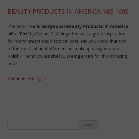
BEAUTY PRODUCTS IN AMERICA ’40S -’60S
The book “
Hello Gorgeous! Beauty Products in America
’40s -’60s
” by Rachel C. Weingarten was a great inspiration
for me to create this historical post. Did you know that two
of the most influential ‘American’ makeup designers was
Polish? Thank you
Rachel C. Weingarten
for this amazing
book!
Continue reading
→
Search
for: