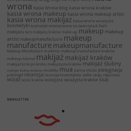
wrona
Kasia Wrona blog
kasia wrona kraków
kasia wrona makeup
kasia wrona makeup artist
kasia wrona makijaż
kasia wrona wizażysta
kosmetyki
kurs
kosmetyki nietestowane na zwierzętach
makeup
makeup
makijażu
make-up
kurs makijażu kraków
makeup
artist
makeupmanufactucre
manufacture
makeupmanufacture
makeup manufacture kraków
Makeup Manufacture Academy
makijaż
makijaż kraków
makeup tutorial
makijaż ślubny
makijaż krok po kroku
makijażysta kraków
mua
pielęgnacja
panna młoda
modelka
makijaż ślubny kraków
recenzja
polishgirl
recenzja kosmetyków
selfie
sesja zdjęciowa
wizaż
ślub
wizażysta kraków
wizażysta
wizaż kraków
NEWSLETTER