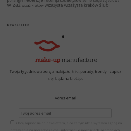
polishgirl
recenzja kosmetyków
selfie
sesja zdjęciowa
wizaż
ślub
wizażysta kraków
wizażysta
wizaż kraków
NEWSLETTER
Twoja tygodniowa porcja makijażu, triki, porady, trendy - zapisz
się i bądź na bieżąco
Adres email:
Chcę zapisać się do newslettera, a co za tym idzie wyrażam zgodę na
przesyłanie na mój adres e-mail informacji o nowościach, promocjach,