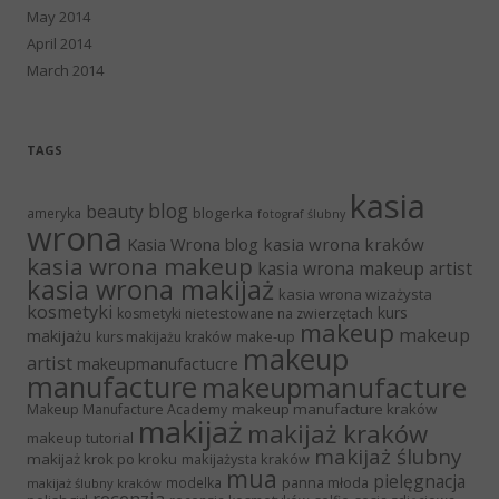
May 2014
April 2014
March 2014
TAGS
kasia
blog
beauty
blogerka
ameryka
fotograf ślubny
wrona
Kasia Wrona blog
kasia wrona kraków
kasia wrona makeup
kasia wrona makeup artist
kasia wrona makijaż
kasia wrona wizażysta
kosmetyki
kurs
kosmetyki nietestowane na zwierzętach
makeup
makeup
makijażu
make-up
kurs makijażu kraków
makeup
artist
makeupmanufactucre
manufacture
makeupmanufacture
makeup manufacture kraków
Makeup Manufacture Academy
makijaż
makijaż kraków
makeup tutorial
makijaż ślubny
makijaż krok po kroku
makijażysta kraków
mua
pielęgnacja
panna młoda
modelka
makijaż ślubny kraków
recenzja