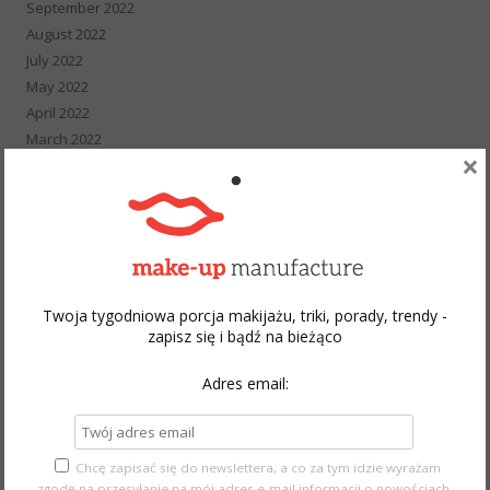
September 2022
August 2022
July 2022
May 2022
April 2022
March 2022
×
February 2022
January 2022
December 2021
November 2021
October 2021
September 2021
Twoja tygodniowa porcja makijażu, triki, porady, trendy -
August 2021
zapisz się i bądź na bieżąco
July 2021
June 2021
Adres email:
May 2021
April 2021
March 2021
Chcę zapisać się do newslettera, a co za tym idzie wyrażam
February 2021
zgodę na przesyłanie na mój adres e-mail informacji o nowościach,