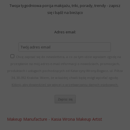
Twoja tygodniowa porcja makijażu, triki, porady, trendy - zapisz
się i bądź na bieżąco
Adres email:
Chcę zapisać się do newslettera, a co za tym idzie wyrażam zgodę na
przesyłanie na mój adres e-mail informacji o nowościach, promocjach,
produktach i usługach pochodzących od Katarzyny Wrony-Bogacz, ul. Piltza
34, 30-392 Kraków. Wiem, że w każdej chwili będę mógł wycofać zgodę.
Kliknij, aby dowiedzieć się więcej o przetwarzaniu danych osobowych.
Makeup Manufacture - Kasia Wrona Makeup Artist