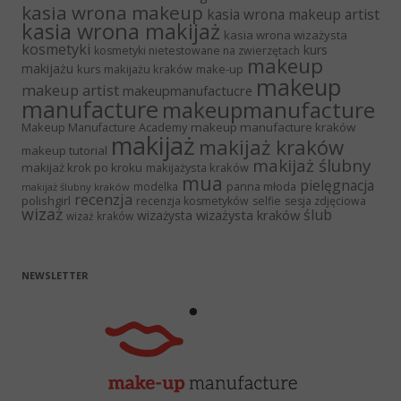
kasia wrona makeup
kasia wrona makeup artist
kasia wrona makijaż
kasia wrona wizażysta
kosmetyki
kurs
kosmetyki nietestowane na zwierzętach
makeup
makijażu
kurs makijażu kraków
make-up
makeup
makeup artist
makeupmanufactucre
manufacture
makeupmanufacture
Makeup Manufacture Academy
makeup manufacture kraków
makijaż
makijaż kraków
makeup tutorial
makijaż ślubny
makijaż krok po kroku
makijażysta kraków
mua
pielęgnacja
panna młoda
modelka
makijaż ślubny kraków
recenzja
polishgirl
recenzja kosmetyków
selfie
sesja zdjęciowa
wizaż
ślub
wizażysta kraków
wizażysta
wizaż kraków
NEWSLETTER