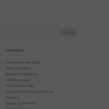
Search
for:
CATEGORIES
"Makijażowy anti-aging"
Atopic dermatitis
Business & Marketing
Charakteryzacja
ECO & Cruelty Free
History of fashion and make-up
Konkursy
Beauty and Fashion
School of makeup