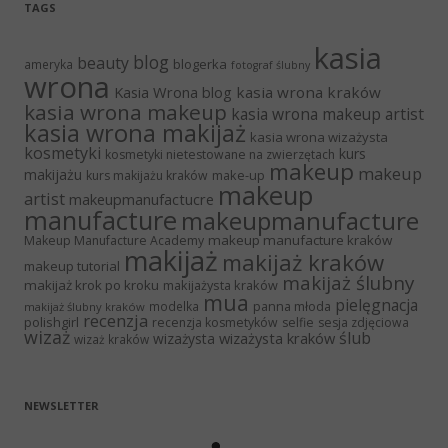
TAGS
kasia
blog
beauty
blogerka
ameryka
fotograf ślubny
wrona
Kasia Wrona blog
kasia wrona kraków
kasia wrona makeup
kasia wrona makeup artist
kasia wrona makijaż
kasia wrona wizażysta
kosmetyki
kurs
kosmetyki nietestowane na zwierzętach
makeup
makeup
makijażu
make-up
kurs makijażu kraków
makeup
artist
makeupmanufactucre
manufacture
makeupmanufacture
makeup manufacture kraków
Makeup Manufacture Academy
makijaż
makijaż kraków
makeup tutorial
makijaż ślubny
makijaż krok po kroku
makijażysta kraków
mua
pielęgnacja
panna młoda
modelka
makijaż ślubny kraków
recenzja
polishgirl
recenzja kosmetyków
selfie
sesja zdjęciowa
wizaż
ślub
wizażysta kraków
wizażysta
wizaż kraków
NEWSLETTER