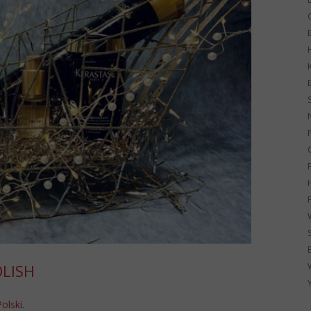
G
OLISH
Polski
.