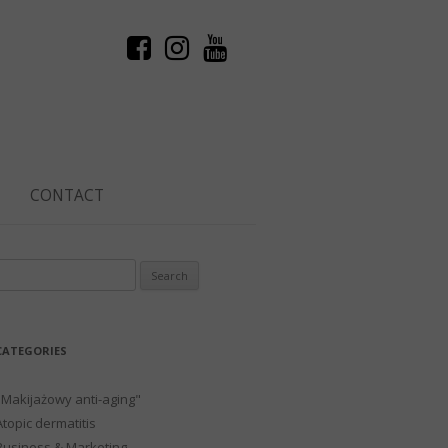
CONTACT
Search
or:
CATEGORIES
"Makijażowy anti-aging"
Atopic dermatitis
Business & Marketing