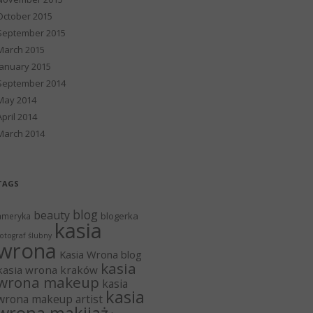
October 2015
September 2015
March 2015
January 2015
September 2014
May 2014
April 2014
March 2014
TAGS
blog
beauty
blogerka
ameryka
kasia
otograf ślubny
wrona
Kasia Wrona blog
kasia
kasia wrona kraków
wrona makeup
kasia
kasia
wrona makeup artist