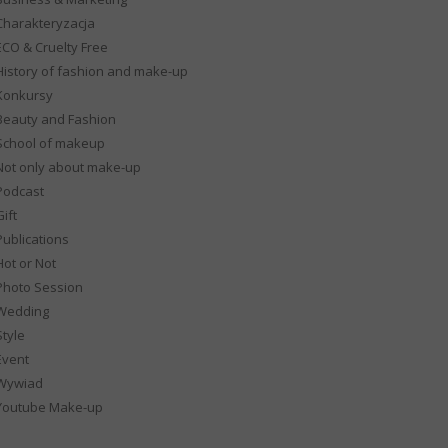
Charakteryzacja
ECO & Cruelty Free
History of fashion and make-up
Konkursy
Beauty and Fashion
School of makeup
Not only about make-up
Podcast
ift
Publications
Hot or Not
Photo Session
Wedding
Style
Event
Wywiad
Youtube Make-up