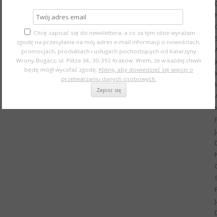
Chcę zapisać się do newslettera, a co za tym idzie wyrażam
zgodę na przesyłanie na mój adres e-mail informacji o nowościach,
promocjach, produktach i usługach pochodzących od Katarzyny
Wrony-Bogacz, ul. Piltza 34, 30-392 Kraków. Wiem, że w każdej chwili
będę mógł wycofać zgodę.
Kliknij, aby dowiedzieć się więcej o
przetwarzaniu danych osobowych.