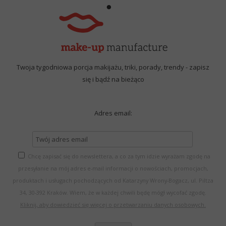
Twoja tygodniowa porcja makijażu, triki, porady, trendy - zapisz
się i bądź na bieżąco
Adres email:
Chcę zapisać się do newslettera, a co za tym idzie wyrażam zgodę na
przesyłanie na mój adres e-mail informacji o nowościach, promocjach,
produktach i usługach pochodzących od Katarzyny Wrony-Bogacz, ul. Piltza
34, 30-392 Kraków. Wiem, że w każdej chwili będę mógł wycofać zgodę.
Kliknij, aby dowiedzieć się więcej o przetwarzaniu danych osobowych.