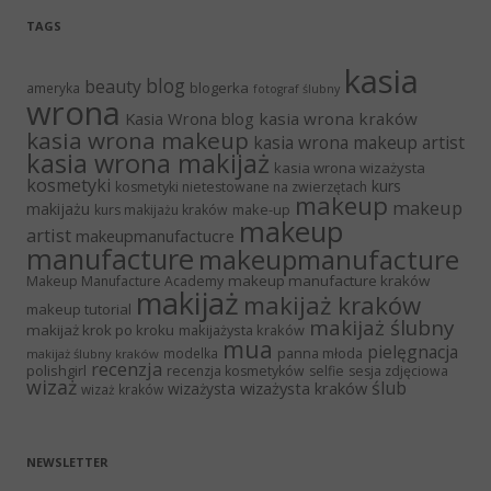
TAGS
kasia
blog
beauty
blogerka
ameryka
fotograf ślubny
wrona
Kasia Wrona blog
kasia wrona kraków
kasia wrona makeup
kasia wrona makeup artist
kasia wrona makijaż
kasia wrona wizażysta
kosmetyki
kurs
kosmetyki nietestowane na zwierzętach
makeup
makeup
makijażu
make-up
kurs makijażu kraków
makeup
artist
makeupmanufactucre
manufacture
makeupmanufacture
makeup manufacture kraków
Makeup Manufacture Academy
makijaż
makijaż kraków
makeup tutorial
makijaż ślubny
makijaż krok po kroku
makijażysta kraków
mua
pielęgnacja
panna młoda
modelka
makijaż ślubny kraków
recenzja
polishgirl
recenzja kosmetyków
selfie
sesja zdjęciowa
wizaż
ślub
wizażysta kraków
wizażysta
wizaż kraków
NEWSLETTER