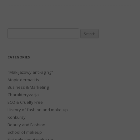
Search
for:
CATEGORIES
"Makijażowy anti-aging"
Atopic dermatitis
Business & Marketing
Charakteryzacja
ECO & Cruelty Free
History of fashion and make-up
Konkursy
Beauty and Fashion
School of makeup
Not only about make-up