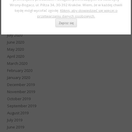
Wrony-Bogacz, ul. Piltza 34, 30-392 Kraków. Wiem, że w każdej chwili
November 2020
będę mógł wycofać zgodę.
Kliknij, aby dowiedzieć się więcej o
October 2020
przetwarzaniu danych osobowych.
September 2020
August 2020
July 2020
June 2020
May 2020
April 2020
March 2020
February 2020
January 2020
December 2019
November 2019
October 2019
September 2019
August 2019
July 2019
June 2019