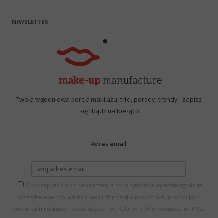
NEWSLETTER
Twoja tygodniowa porcja makijażu, triki, porady, trendy - zapisz
się i bądź na bieżąco
Adres email:
Chcę zapisać się do newslettera, a co za tym idzie wyrażam zgodę na
przesyłanie na mój adres e-mail informacji o nowościach, promocjach,
produktach i usługach pochodzących od Katarzyny Wrony-Bogacz, ul. Piltza