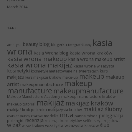
March 2014
TAGS
kasia
blog
beauty
blogerka
ameryka
fotograf ślubny
wrona
Kasia Wrona blog
kasia wrona kraków
kasia wrona makeup
kasia wrona makeup artist
kasia wrona makijaż
kasia wrona wizażysta
kosmetyki
kurs
kosmetyki nietestowane na zwierzętach
makeup
makeup
makijażu
make-up
kurs makijażu kraków
makeup
artist
makeupmanufactucre
manufacture
makeupmanufacture
makeup manufacture kraków
Makeup Manufacture Academy
makijaż
makijaż kraków
makeup tutorial
makijaż ślubny
makijaż krok po kroku
makijażysta kraków
mua
pielęgnacja
panna młoda
modelka
makijaż ślubny kraków
recenzja
polishgirl
recenzja kosmetyków
selfie
sesja zdjęciowa
wizaż
ślub
wizażysta kraków
wizażysta
wizaż kraków