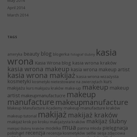
May 2014
April 2014
March 2014
TAGS
kasia
blog
beauty
blogerka
ameryka
fotograf ślubny
wrona
Kasia Wrona blog
kasia wrona kraków
kasia wrona makeup
kasia wrona makeup artist
kasia wrona makijaż
kasia wrona wizażysta
kosmetyki
kurs
kosmetyki nietestowane na zwierzętach
makeup
makeup
makijażu
make-up
kurs makijażu kraków
makeup
artist
makeupmanufactucre
manufacture
makeupmanufacture
makeup manufacture kraków
Makeup Manufacture Academy
makijaż
makijaż kraków
makeup tutorial
makijaż ślubny
makijaż krok po kroku
makijażysta kraków
mua
pielęgnacja
panna młoda
modelka
makijaż ślubny kraków
recenzja
polishgirl
recenzja kosmetyków
selfie
sesja zdjęciowa