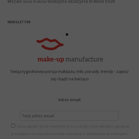
wizaż
ślub
wizażysta kraków
wizażysta
wizaż kraków
NEWSLETTER
Twoja tygodniowa porcja makijażu, triki, porady, trendy - zapisz
się i bądź na bieżąco
Adres email:
Chcę zapisać się do newslettera, a co za tym idzie wyrażam zgodę na
przesyłanie na mój adres e-mail informacji o nowościach, promocjach,