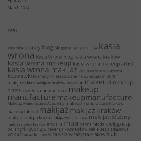
March 2014
TAGS
kasia
blog
beauty
blogerka
ameryka
fotograf ślubny
wrona
Kasia Wrona blog
kasia wrona kraków
kasia wrona makeup
kasia wrona makeup artist
kasia wrona makijaż
kasia wrona wizażysta
kosmetyki
kurs
kosmetyki nietestowane na zwierzętach
makeup
makeup
makijażu
make-up
kurs makijażu kraków
makeup
artist
makeupmanufactucre
manufacture
makeupmanufacture
makeup manufacture kraków
Makeup Manufacture Academy
makijaż
makijaż kraków
makeup tutorial
makijaż ślubny
makijaż krok po kroku
makijażysta kraków
mua
pielęgnacja
panna młoda
modelka
makijaż ślubny kraków
recenzja
polishgirl
recenzja kosmetyków
selfie
sesja zdjęciowa
wizaż
ślub
wizażysta kraków
wizażysta
wizaż kraków