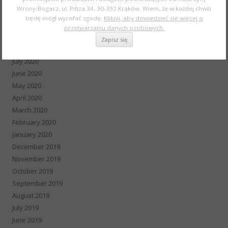
Wrony-Bogacz, ul. Piltza 34, 30-392 Kraków. Wiem, że w każdej chwili
November 2020
będę mógł wycofać zgodę.
Kliknij, aby dowiedzieć się więcej o
October 2020
przetwarzaniu danych osobowych.
September 2020
August 2020
July 2020
June 2020
May 2020
April 2020
March 2020
February 2020
January 2020
December 2019
November 2019
October 2019
September 2019
August 2019
July 2019
June 2019