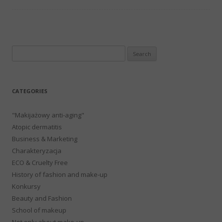
Search
for:
CATEGORIES
"Makijażowy anti-aging"
Atopic dermatitis
Business & Marketing
Charakteryzacja
ECO & Cruelty Free
History of fashion and make-up
Konkursy
Beauty and Fashion
School of makeup
Not only about make-up