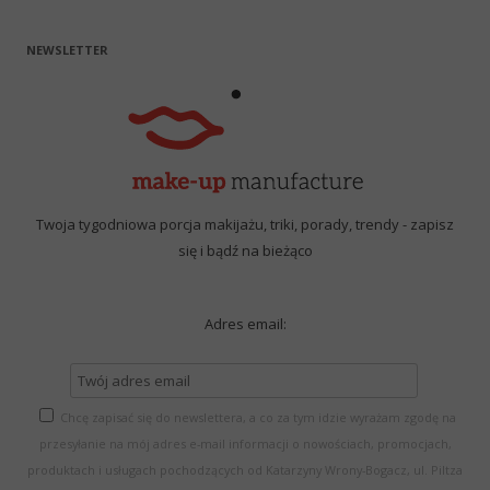
NEWSLETTER
Twoja tygodniowa porcja makijażu, triki, porady, trendy - zapisz
się i bądź na bieżąco
Adres email:
Chcę zapisać się do newslettera, a co za tym idzie wyrażam zgodę na
przesyłanie na mój adres e-mail informacji o nowościach, promocjach,
produktach i usługach pochodzących od Katarzyny Wrony-Bogacz, ul. Piltza