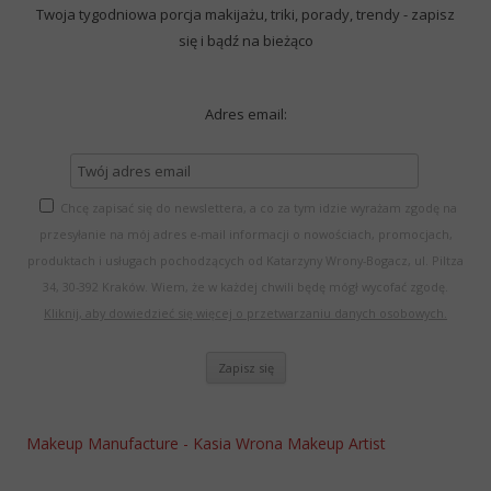
Twoja tygodniowa porcja makijażu, triki, porady, trendy - zapisz
się i bądź na bieżąco
Adres email:
Chcę zapisać się do newslettera, a co za tym idzie wyrażam zgodę na
przesyłanie na mój adres e-mail informacji o nowościach, promocjach,
produktach i usługach pochodzących od Katarzyny Wrony-Bogacz, ul. Piltza
34, 30-392 Kraków. Wiem, że w każdej chwili będę mógł wycofać zgodę.
Kliknij, aby dowiedzieć się więcej o przetwarzaniu danych osobowych.
Makeup Manufacture - Kasia Wrona Makeup Artist