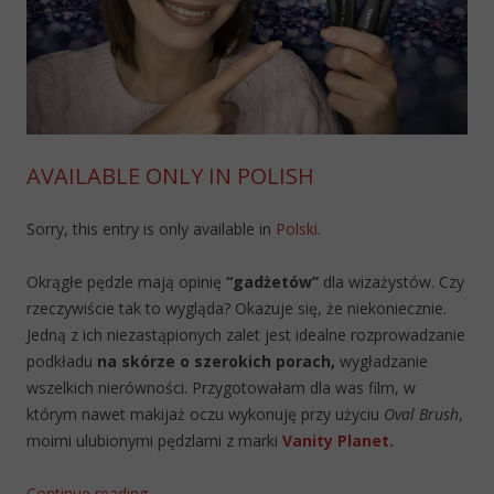
AVAILABLE ONLY IN POLISH
Sorry, this entry is only available in
Polski
.
Okrągłe pędzle mają opinię
“gadżetów”
dla wizażystów. Czy
rzeczywiście tak to wygląda? Okazuje się, że niekoniecznie.
Jedną z ich niezastąpionych zalet jest idealne rozprowadzanie
podkładu
na skórze o szerokich porach,
wygładzanie
wszelkich nierówności. Przygotowałam dla was film, w
którym nawet makijaż oczu wykonuję przy użyciu
Oval Brush
,
moimi ulubionymi pędzlami z marki
Vanity Planet.
Continue reading
→