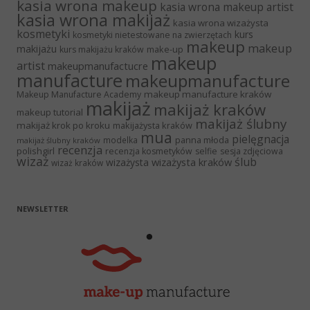
kasia wrona makeup
kasia wrona makeup artist
kasia wrona makijaż
kasia wrona wizażysta
kosmetyki
kurs
kosmetyki nietestowane na zwierzętach
makeup
makeup
makijażu
make-up
kurs makijażu kraków
makeup
artist
makeupmanufactucre
manufacture
makeupmanufacture
makeup manufacture kraków
Makeup Manufacture Academy
makijaż
makijaż kraków
makeup tutorial
makijaż ślubny
makijaż krok po kroku
makijażysta kraków
mua
pielęgnacja
panna młoda
modelka
makijaż ślubny kraków
recenzja
polishgirl
recenzja kosmetyków
selfie
sesja zdjęciowa
wizaż
ślub
wizażysta kraków
wizażysta
wizaż kraków
NEWSLETTER