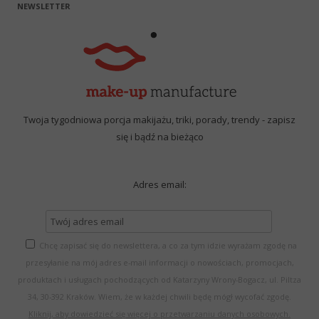
NEWSLETTER
Twoja tygodniowa porcja makijażu, triki, porady, trendy - zapisz
się i bądź na bieżąco
Adres email:
Chcę zapisać się do newslettera, a co za tym idzie wyrażam zgodę na
przesyłanie na mój adres e-mail informacji o nowościach, promocjach,
produktach i usługach pochodzących od Katarzyny Wrony-Bogacz, ul. Piltza
34, 30-392 Kraków. Wiem, że w każdej chwili będę mógł wycofać zgodę.
Kliknij, aby dowiedzieć się więcej o przetwarzaniu danych osobowych.