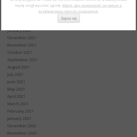
May 2022
będę mógł wycofać zgodę.
Kliknij, aby dowiedzieć się więcej o
April 2022
przetwarzaniu danych osobowych.
March 2022
February 2022
January 2022
December 2021
November 2021
October 2021
September 2021
August 2021
July 2021
June 2021
May 2021
April 2021
March 2021
February 2021
January 2021
December 2020
November 2020