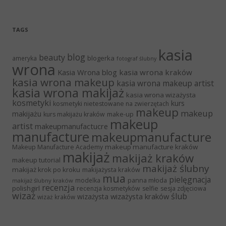
TAGS
kasia
blog
beauty
blogerka
ameryka
fotograf ślubny
wrona
Kasia Wrona blog
kasia wrona kraków
kasia wrona makeup
kasia wrona makeup artist
kasia wrona makijaż
kasia wrona wizażysta
kosmetyki
kurs
kosmetyki nietestowane na zwierzętach
makeup
makeup
makijażu
make-up
kurs makijażu kraków
makeup
artist
makeupmanufactucre
manufacture
makeupmanufacture
makeup manufacture kraków
Makeup Manufacture Academy
makijaż
makijaż kraków
makeup tutorial
makijaż ślubny
makijaż krok po kroku
makijażysta kraków
mua
pielęgnacja
panna młoda
modelka
makijaż ślubny kraków
recenzja
polishgirl
recenzja kosmetyków
selfie
sesja zdjęciowa
wizaż
ślub
wizażysta kraków
wizażysta
wizaż kraków