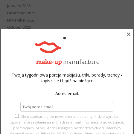
January 2026
December 2025
November 2025
October 2025
×
September 2025
August 2025
February 2024
December 2023
November 2023
May 2023
Twoja tygodniowa porcja makijażu, triki, porady, trendy -
April 2023
zapisz się i bądź na bieżąco
March 2023
December 2022
Adres email:
November 2022
October 2022
September 2022
Chcę zapisać się do newslettera, a co za tym idzie wyrażam
August 2022
zgodę na przesyłanie na mój adres e-mail informacji o nowościach,
July 2022
promocjach, produktach i usługach pochodzących od Katarzyny
Wrony-Bogacz, ul. Piltza 34, 30-392 Kraków. Wiem, że w każdej chwili