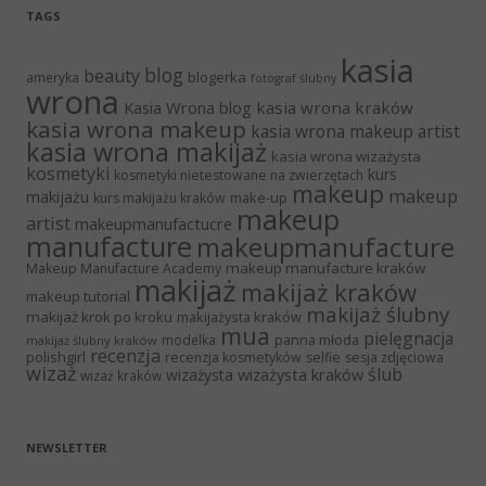
TAGS
kasia
blog
beauty
blogerka
ameryka
fotograf ślubny
wrona
Kasia Wrona blog
kasia wrona kraków
kasia wrona makeup
kasia wrona makeup artist
kasia wrona makijaż
kasia wrona wizażysta
kosmetyki
kurs
kosmetyki nietestowane na zwierzętach
makeup
makeup
makijażu
make-up
kurs makijażu kraków
makeup
artist
makeupmanufactucre
manufacture
makeupmanufacture
makeup manufacture kraków
Makeup Manufacture Academy
makijaż
makijaż kraków
makeup tutorial
makijaż ślubny
makijaż krok po kroku
makijażysta kraków
mua
pielęgnacja
panna młoda
modelka
makijaż ślubny kraków
recenzja
polishgirl
recenzja kosmetyków
selfie
sesja zdjęciowa
wizaż
ślub
wizażysta kraków
wizażysta
wizaż kraków
NEWSLETTER