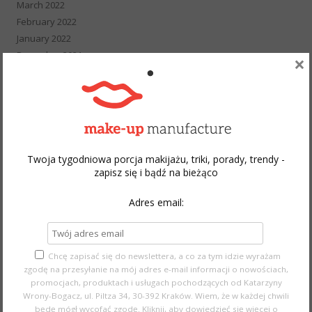
March 2022
February 2022
January 2022
December 2021
×
November 2021
October 2021
September 2021
August 2021
July 2021
June 2021
Twoja tygodniowa porcja makijażu, triki, porady, trendy -
zapisz się i bądź na bieżąco
May 2021
April 2021
Adres email:
March 2021
February 2021
January 2021
December 2020
Chcę zapisać się do newslettera, a co za tym idzie wyrażam
zgodę na przesyłanie na mój adres e-mail informacji o nowościach,
November 2020
promocjach, produktach i usługach pochodzących od Katarzyny
October 2020
Wrony-Bogacz, ul. Piltza 34, 30-392 Kraków. Wiem, że w każdej chwili
September 2020
będę mógł wycofać zgodę.
Kliknij, aby dowiedzieć się więcej o