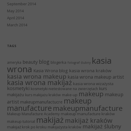
September 2014
May 2014
April 2014
March 2014
TAGS
kasia
blog
beauty
blogerka
ameryka
fotograf ślubny
wrona
Kasia Wrona blog
kasia wrona kraków
kasia wrona makeup
kasia wrona makeup artist
kasia wrona makijaż
kasia wrona wizażysta
kosmetyki
kurs
kosmetyki nietestowane na zwierzętach
makeup
makeup
makijażu
make-up
kurs makijażu kraków
makeup
artist
makeupmanufactucre
manufacture
makeupmanufacture
makeup manufacture kraków
Makeup Manufacture Academy
makijaż
makijaż kraków
makeup tutorial
makijaż ślubny
makijaż krok po kroku
makijażysta kraków