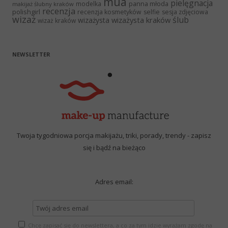
mua
pielęgnacja
panna młoda
modelka
makijaż ślubny kraków
recenzja
polishgirl
recenzja kosmetyków
selfie
sesja zdjęciowa
wizaż
ślub
wizażysta kraków
wizażysta
wizaż kraków
NEWSLETTER
Twoja tygodniowa porcja makijażu, triki, porady, trendy - zapisz
się i bądź na bieżąco
Adres email:
Chcę zapisać się do newslettera, a co za tym idzie wyrażam zgodę na