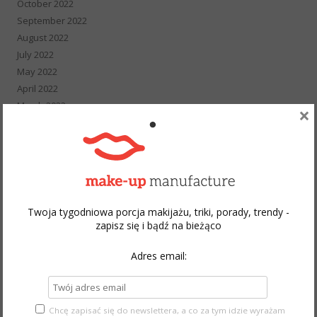
October 2022
September 2022
August 2022
July 2022
May 2022
April 2022
March 2022
×
February 2022
January 2022
December 2021
November 2021
October 2021
September 2021
Twoja tygodniowa porcja makijażu, triki, porady, trendy -
August 2021
zapisz się i bądź na bieżąco
July 2021
Adres email:
June 2021
May 2021
April 2021
March 2021
Chcę zapisać się do newslettera, a co za tym idzie wyrażam