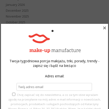
January 2026
December 2025
November 2025
October 2025
×
September 2025
August 2025
February 2024
December 2023
November 2023
May 2023
Twoja tygodniowa porcja makijażu, triki, porady, trendy -
April 2023
zapisz się i bądź na bieżąco
March 2023
December 2022
Adres email:
November 2022
October 2022
September 2022
Chcę zapisać się do newslettera, a co za tym idzie wyrażam
August 2022
zgodę na przesyłanie na mój adres e-mail informacji o nowościach,
July 2022
promocjach, produktach i usługach pochodzących od Katarzyny
Wrony-Bogacz, ul. Piltza 34, 30-392 Kraków. Wiem, że w każdej chwili