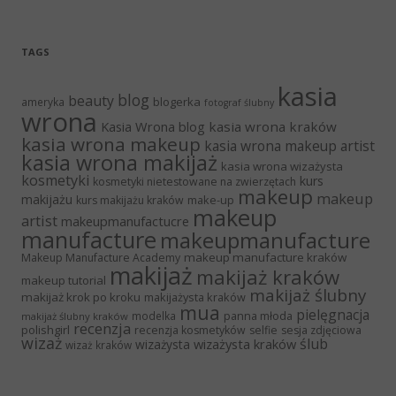
TAGS
kasia
blog
beauty
blogerka
ameryka
fotograf ślubny
wrona
Kasia Wrona blog
kasia wrona kraków
kasia wrona makeup
kasia wrona makeup artist
kasia wrona makijaż
kasia wrona wizażysta
kosmetyki
kurs
kosmetyki nietestowane na zwierzętach
makeup
makeup
makijażu
make-up
kurs makijażu kraków
makeup
artist
makeupmanufactucre
manufacture
makeupmanufacture
makeup manufacture kraków
Makeup Manufacture Academy
makijaż
makijaż kraków
makeup tutorial
makijaż ślubny
makijaż krok po kroku
makijażysta kraków
mua
pielęgnacja
panna młoda
modelka
makijaż ślubny kraków
recenzja
polishgirl
recenzja kosmetyków
selfie
sesja zdjęciowa
wizaż
ślub
wizażysta kraków
wizażysta
wizaż kraków