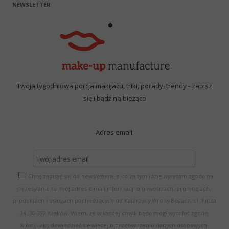
NEWSLETTER
Twoja tygodniowa porcja makijażu, triki, porady, trendy - zapisz
się i bądź na bieżąco
Adres email:
Chcę zapisać się do newslettera, a co za tym idzie wyrażam zgodę na
przesyłanie na mój adres e-mail informacji o nowościach, promocjach,
produktach i usługach pochodzących od Katarzyny Wrony-Bogacz, ul. Piltza
34, 30-392 Kraków. Wiem, że w każdej chwili będę mógł wycofać zgodę.
Kliknij, aby dowiedzieć się więcej o przetwarzaniu danych osobowych.