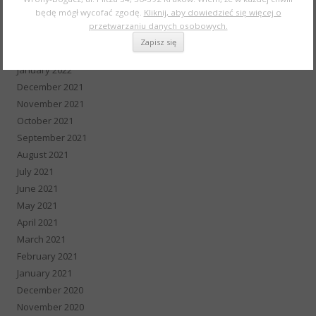
May 2022
będę mógł wycofać zgodę.
Kliknij, aby dowiedzieć się więcej o
April 2022
przetwarzaniu danych osobowych.
March 2022
February 2022
January 2022
December 2021
November 2021
October 2021
September 2021
August 2021
July 2021
June 2021
May 2021
April 2021
March 2021
February 2021
January 2021
December 2020
November 2020