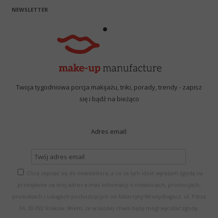
NEWSLETTER
Twoja tygodniowa porcja makijażu, triki, porady, trendy - zapisz
się i bądź na bieżąco
Adres email:
Chcę zapisać się do newslettera, a co za tym idzie wyrażam zgodę na
przesyłanie na mój adres e-mail informacji o nowościach, promocjach,
produktach i usługach pochodzących od Katarzyny Wrony-Bogacz, ul. Piltza
34, 30-392 Kraków. Wiem, że w każdej chwili będę mógł wycofać zgodę.