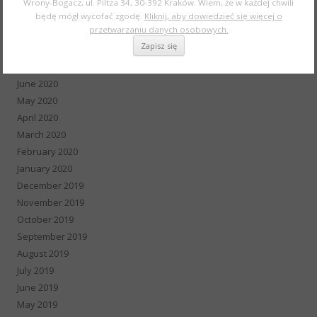
Wrony-Bogacz, ul. Piltza 34, 30-392 Kraków. Wiem, że w każdej chwili
October 2020
będę mógł wycofać zgodę.
Kliknij, aby dowiedzieć się więcej o
przetwarzaniu danych osobowych.
September 2020
August 2020
July 2020
June 2020
May 2020
April 2020
March 2020
February 2020
January 2020
December 2019
November 2019
October 2019
September 2019
August 2019
July 2019
June 2019
May 2019