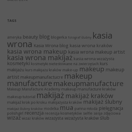
TAGS
kasia
blog
beauty
blogerka
ameryka
fotograf ślubny
wrona
Kasia Wrona blog
kasia wrona kraków
kasia wrona makeup
kasia wrona makeup artist
kasia wrona makijaż
kasia wrona wizażysta
kosmetyki
kurs
kosmetyki nietestowane na zwierzętach
makeup
makeup
makijażu
make-up
kurs makijażu kraków
makeup
artist
makeupmanufactucre
manufacture
makeupmanufacture
makeup manufacture kraków
Makeup Manufacture Academy
makijaż
makijaż kraków
makeup tutorial
makijaż ślubny
makijaż krok po kroku
makijażysta kraków
mua
pielęgnacja
panna młoda
modelka
makijaż ślubny kraków
recenzja
polishgirl
recenzja kosmetyków
selfie
sesja zdjęciowa
wizaż
ślub
wizażysta kraków
wizażysta
wizaż kraków