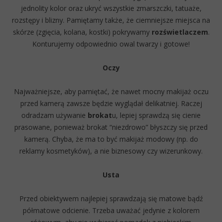
jednolity kolor oraz ukryć wszystkie zmarszczki, tatuaże,
rozstępy i blizny. Pamiętamy także, że ciemniejsze miejsca na
skórze (zgięcia, kolana, kostki) pokrywamy
rozświetlaczem
.
Konturujemy odpowiednio owal twarzy i gotowe!
Oczy
Najważniejsze, aby pamiętać, że nawet mocny makijaż oczu
przed kamerą zawsze będzie wyglądał delikatniej. Raczej
odradzam używanie
brokat
u, lepiej sprawdzą się cienie
prasowane, ponieważ brokat “niezdrowo” błyszczy się przed
kamerą. Chyba, że ma to być makijaż modowy (np. do
reklamy kosmetyków), a nie biznesowy czy wizerunkowy.
Usta
Przed obiektywem najlepiej sprawdzają się matowe bądź
półmatowe odcienie. Trzeba uważać jedynie z kolorem