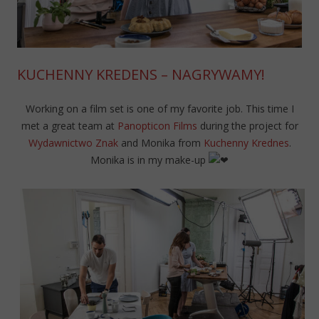
KUCHENNY KREDENS – NAGRYWAMY!
Working on a film set is one of my favorite job. This time I
met a great team at
Panopticon Films
during the project for
Wydawnictwo Znak
and Monika from
Kuchenny Krednes
.
Monika is in my make-up