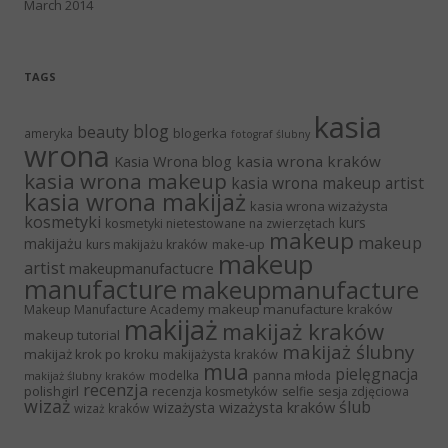
March 2014
TAGS
kasia
blog
beauty
blogerka
ameryka
fotograf ślubny
wrona
Kasia Wrona blog
kasia wrona kraków
kasia wrona makeup
kasia wrona makeup artist
kasia wrona makijaż
kasia wrona wizażysta
kosmetyki
kurs
kosmetyki nietestowane na zwierzętach
makeup
makeup
makijażu
make-up
kurs makijażu kraków
makeup
artist
makeupmanufactucre
manufacture
makeupmanufacture
makeup manufacture kraków
Makeup Manufacture Academy
makijaż
makijaż kraków
makeup tutorial
makijaż ślubny
makijaż krok po kroku
makijażysta kraków
mua
pielęgnacja
panna młoda
modelka
makijaż ślubny kraków
recenzja
polishgirl
recenzja kosmetyków
selfie
sesja zdjęciowa
wizaż
ślub
wizażysta kraków
wizażysta
wizaż kraków