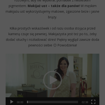
różowym, aby nie wybierać pomadek z niebieskim
pigmentem.
Makijaż ust – także dla panów!
W męskim
makijażu ust wykorzystujemy matowe, zgaszone beże i jasne
brązy.
Kilka prostych wskazówek i od razu osoba stojąca przed
kamerą czuje się pewniej. Makijażysta jest też po to, żeby
dodać otuchy i rozładować stres! Piękny wygląd zawsze doda
pewności siebie 🙂 Powodzenia!
Video
Player
00:00
02:38