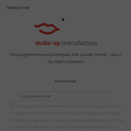
NEWSLETTER
Twoja tygodniowa porcja makijażu, triki, porady, trendy - zapisz
się i bądź na bieżąco
Adres email:
Chcę zapisać się do newslettera, a co za tym idzie wyrażam zgodę na
przesyłanie na mój adres e-mail informacji o nowościach, promocjach,
produktach i usługach pochodzących od Katarzyny Wrony-Bogacz, ul. Piltza
34, 30-392 Kraków. Wiem, że w każdej chwili będę mógł wycofać zgodę.