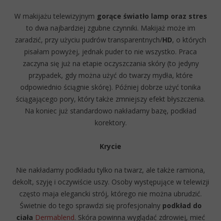
W makijażu telewizyjnym
gorące światło lamp oraz stres
to dwa najbardziej zgubne czynniki. Makijaż może im
zaradzić, przy użyciu pudrów transparentnych/
HD
, o których
pisałam powyżej, jednak puder to nie wszystko. Praca
zaczyna się już na etapie oczyszczania skóry (to jedyny
przypadek, gdy można użyć do twarzy mydła, które
odpowiednio ściągnie skórę). Później dobrze użyć tonika
ściągającego pory, który także zmniejszy efekt błyszczenia.
Na koniec już standardowo nakładamy bazę, podkład
korektory.
Krycie
Nie nakładamy podkładu tylko na twarz, ale także ramiona,
dekolt, szyję i oczywiście uszy. Osoby występujące w telewizji
często maja elegancki strój, którego nie można ubrudzić.
Świetnie do tego sprawdzi się profesjonalny
podkład do
ciała
Dermablend
. Skóra powinna wyglądać zdrowiej, mieć