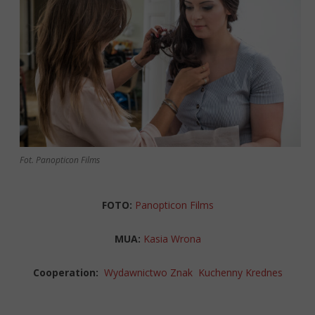
Fot. Panopticon Films
FOTO:
Panopticon Films
MUA:
Kasia Wrona
Cooperation:
Wydawnictwo Znak
Kuchenny Krednes