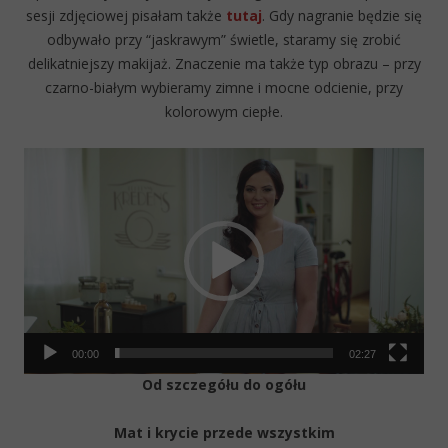
sesji zdjęciowej pisałam także
tutaj
. Gdy nagranie będzie się
odbywało przy “jaskrawym” świetle, staramy się zrobić
delikatniejszy makijaż. Znaczenie ma także typ obrazu – przy
czarno-białym wybieramy zimne i mocne odcienie, przy
kolorowym ciepłe.
Video
Player
00:00
02:27
Od szczegółu do ogółu
Mat i krycie przede wszystkim