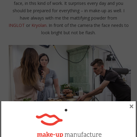
face, in this kind of work. It surprises every day and you
should be prepared for everything – in make-up as well. I
have always with me the mattifying powder from
INGLOT
or
Kryolan
. In front of the camera the face needs to
look bright but not be flash.
×
Fot. Panopticon Films