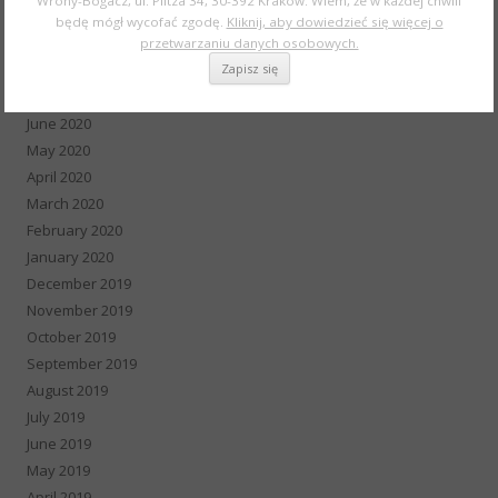
Wrony-Bogacz, ul. Piltza 34, 30-392 Kraków. Wiem, że w każdej chwili
October 2020
będę mógł wycofać zgodę.
Kliknij, aby dowiedzieć się więcej o
September 2020
przetwarzaniu danych osobowych.
August 2020
July 2020
June 2020
May 2020
April 2020
March 2020
February 2020
January 2020
December 2019
November 2019
October 2019
September 2019
August 2019
July 2019
June 2019
May 2019
April 2019