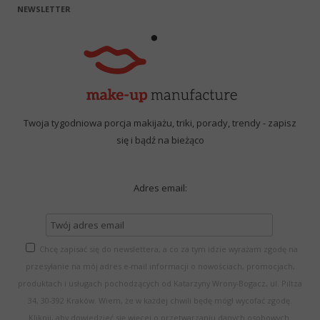
NEWSLETTER
Twoja tygodniowa porcja makijażu, triki, porady, trendy - zapisz
się i bądź na bieżąco
Adres email:
Chcę zapisać się do newslettera, a co za tym idzie wyrażam zgodę na
przesyłanie na mój adres e-mail informacji o nowościach, promocjach,
produktach i usługach pochodzących od Katarzyny Wrony-Bogacz, ul. Piltza
34, 30-392 Kraków. Wiem, że w każdej chwili będę mógł wycofać zgodę.
Kliknij, aby dowiedzieć się więcej o przetwarzaniu danych osobowych.