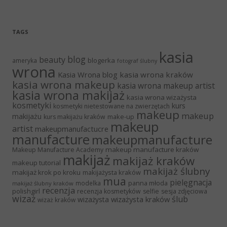
TAGS
kasia
blog
beauty
blogerka
ameryka
fotograf ślubny
wrona
Kasia Wrona blog
kasia wrona kraków
kasia wrona makeup
kasia wrona makeup artist
kasia wrona makijaż
kasia wrona wizażysta
kosmetyki
kurs
kosmetyki nietestowane na zwierzętach
makeup
makeup
makijażu
make-up
kurs makijażu kraków
makeup
artist
makeupmanufactucre
manufacture
makeupmanufacture
makeup manufacture kraków
Makeup Manufacture Academy
makijaż
makijaż kraków
makeup tutorial
makijaż ślubny
makijaż krok po kroku
makijażysta kraków
mua
pielęgnacja
panna młoda
modelka
makijaż ślubny kraków
recenzja
polishgirl
recenzja kosmetyków
selfie
sesja zdjęciowa
wizaż
ślub
wizażysta kraków
wizażysta
wizaż kraków