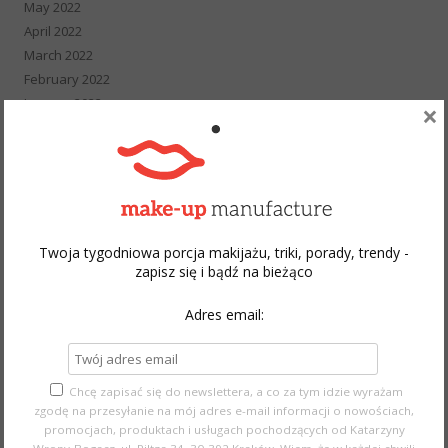
May 2022
April 2022
March 2022
February 2022
January 2022
×
December 2021
November 2021
October 2021
September 2021
August 2021
July 2021
Twoja tygodniowa porcja makijażu, triki, porady, trendy -
zapisz się i bądź na bieżąco
June 2021
May 2021
Adres email:
April 2021
March 2021
February 2021
January 2021
Chcę zapisać się do newslettera, a co za tym idzie wyrażam
zgodę na przesyłanie na mój adres e-mail informacji o nowościach,
December 2020
promocjach, produktach i usługach pochodzących od Katarzyny
November 2020