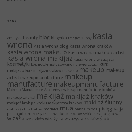
TAGS
kasia
blog
beauty
blogerka
ameryka
fotograf ślubny
wrona
Kasia Wrona blog
kasia wrona kraków
kasia wrona makeup
kasia wrona makeup artist
kasia wrona makijaż
kasia wrona wizażysta
kosmetyki
kurs
kosmetyki nietestowane na zwierzętach
makeup
makeup
makijażu
make-up
kurs makijażu kraków
makeup
artist
makeupmanufactucre
manufacture
makeupmanufacture
makeup manufacture kraków
Makeup Manufacture Academy
makijaż
makijaż kraków
makeup tutorial
makijaż ślubny
makijaż krok po kroku
makijażysta kraków
mua
pielęgnacja
panna młoda
modelka
makijaż ślubny kraków
recenzja
polishgirl
recenzja kosmetyków
selfie
sesja zdjęciowa
wizaż
ślub
wizażysta kraków
wizażysta
wizaż kraków