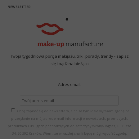
NEWSLETTER
Twoja tygodniowa porcja makijażu, triki, porady, trendy - zapisz
się i bądź na bieżąco
Adres email:
Chcę zapisać się do newslettera, a co za tym idzie wyrażam zgodę na
przesyłanie na mój adres e-mail informacji o nowościach, promocjach,
produktach i usługach pochodzących od Katarzyny Wrony-Bogacz, ul. Piltza
34, 30-392 Kraków. Wiem, że w każdej chwili będę mógł wycofać zgodę.