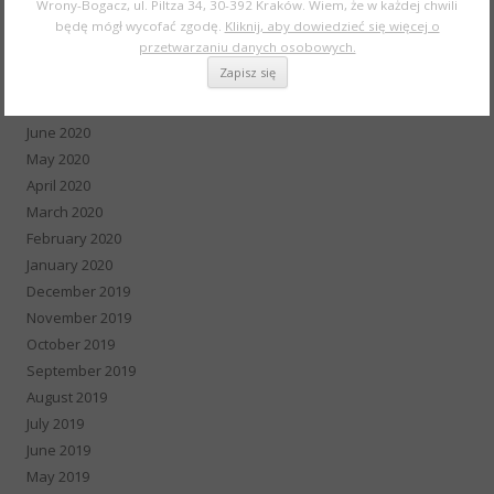
Wrony-Bogacz, ul. Piltza 34, 30-392 Kraków. Wiem, że w każdej chwili
October 2020
będę mógł wycofać zgodę.
Kliknij, aby dowiedzieć się więcej o
przetwarzaniu danych osobowych.
September 2020
August 2020
July 2020
June 2020
May 2020
April 2020
March 2020
February 2020
January 2020
December 2019
November 2019
October 2019
September 2019
August 2019
July 2019
June 2019
May 2019