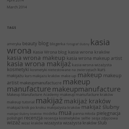
March 2014
TAGS
kasia
blog
beauty
blogerka
ameryka
fotograf ślubny
wrona
Kasia Wrona blog
kasia wrona kraków
kasia wrona makeup
kasia wrona makeup artist
kasia wrona makijaż
kasia wrona wizażysta
kosmetyki
kurs
kosmetyki nietestowane na zwierzętach
makeup
makeup
makijażu
make-up
kurs makijażu kraków
makeup
artist
makeupmanufactucre
manufacture
makeupmanufacture
makeup manufacture kraków
Makeup Manufacture Academy
makijaż
makijaż kraków
makeup tutorial
makijaż ślubny
makijaż krok po kroku
makijażysta kraków
mua
pielęgnacja
panna młoda
modelka
makijaż ślubny kraków
recenzja
polishgirl
recenzja kosmetyków
selfie
sesja zdjęciowa
wizaż
ślub
wizażysta kraków
wizażysta
wizaż kraków