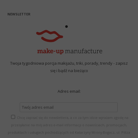
NEWSLETTER
Twoja tygodniowa porcja makijażu, triki, porady, trendy - zapisz
się i bądź na bieżąco
Adres email:
Chcę zapisać się do newslettera, a co za tym idzie wyrażam zgodę na
przesyłanie na mój adres e-mail informacji o nowościach, promocjach,
produktach i usługach pochodzących od Katarzyny Wrony-Bogacz, ul. Piltza