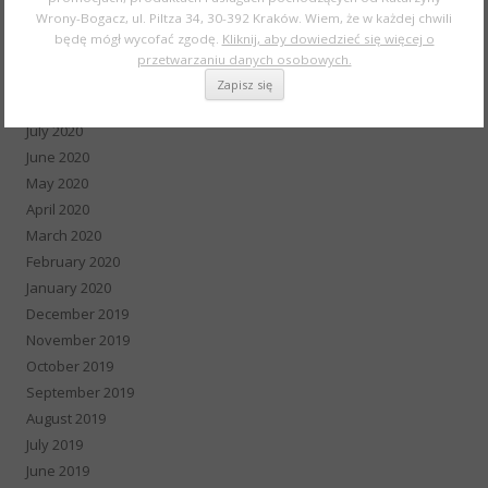
Wrony-Bogacz, ul. Piltza 34, 30-392 Kraków. Wiem, że w każdej chwili
November 2020
będę mógł wycofać zgodę.
Kliknij, aby dowiedzieć się więcej o
October 2020
przetwarzaniu danych osobowych.
September 2020
August 2020
July 2020
June 2020
May 2020
April 2020
March 2020
February 2020
January 2020
December 2019
November 2019
October 2019
September 2019
August 2019
July 2019
June 2019