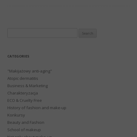
Search
for:
CATEGORIES
"Makijażowy anti-aging"
Atopic dermatitis
Business & Marketing
Charakteryzacja
ECO & Cruelty Free
History of fashion and make-up
Konkursy
Beauty and Fashion
School of makeup
Not only about make-up