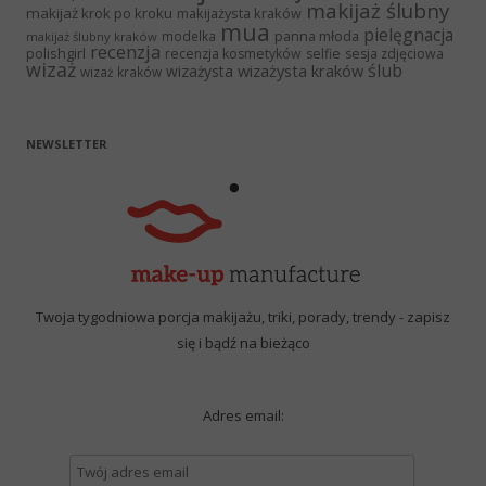
makijaż ślubny
makijaż krok po kroku
makijażysta kraków
mua
pielęgnacja
panna młoda
modelka
makijaż ślubny kraków
recenzja
polishgirl
recenzja kosmetyków
selfie
sesja zdjęciowa
wizaż
ślub
wizażysta kraków
wizażysta
wizaż kraków
NEWSLETTER
Twoja tygodniowa porcja makijażu, triki, porady, trendy - zapisz
się i bądź na bieżąco
Adres email: