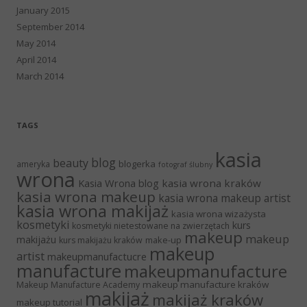
January 2015
September 2014
May 2014
April 2014
March 2014
TAGS
kasia
blog
beauty
blogerka
ameryka
fotograf ślubny
wrona
Kasia Wrona blog
kasia wrona kraków
kasia wrona makeup
kasia wrona makeup artist
kasia wrona makijaż
kasia wrona wizażysta
kosmetyki
kurs
kosmetyki nietestowane na zwierzętach
makeup
makeup
makijażu
make-up
kurs makijażu kraków
makeup
artist
makeupmanufactucre
manufacture
makeupmanufacture
makeup manufacture kraków
Makeup Manufacture Academy
makijaż
makijaż kraków
makeup tutorial