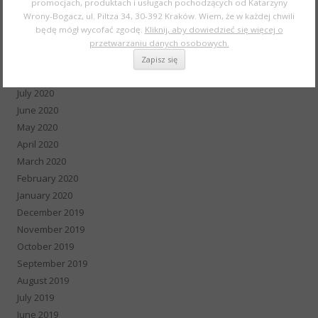
promocjach, produktach i usługach pochodzących od Katarzyny
December 2020
Wrony-Bogacz, ul. Piltza 34, 30-392 Kraków. Wiem, że w każdej chwili
November 2020
będę mógł wycofać zgodę.
Kliknij, aby dowiedzieć się więcej o
October 2020
przetwarzaniu danych osobowych.
September 2020
August 2020
July 2020
June 2020
May 2020
April 2020
March 2020
February 2020
January 2020
December 2019
November 2019
October 2019
September 2019
August 2019
July 2019
June 2019