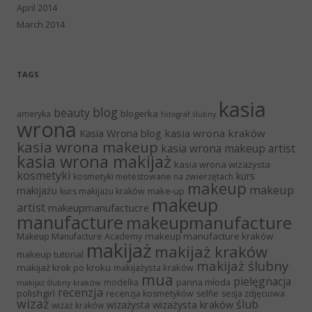
April 2014
March 2014
TAGS
kasia
blog
beauty
blogerka
ameryka
fotograf ślubny
wrona
Kasia Wrona blog
kasia wrona kraków
kasia wrona makeup
kasia wrona makeup artist
kasia wrona makijaż
kasia wrona wizażysta
kosmetyki
kurs
kosmetyki nietestowane na zwierzętach
makeup
makeup
makijażu
make-up
kurs makijażu kraków
makeup
artist
makeupmanufactucre
manufacture
makeupmanufacture
makeup manufacture kraków
Makeup Manufacture Academy
makijaż
makijaż kraków
makeup tutorial
makijaż ślubny
makijaż krok po kroku
makijażysta kraków
mua
pielęgnacja
panna młoda
modelka
makijaż ślubny kraków
recenzja
polishgirl
recenzja kosmetyków
selfie
sesja zdjęciowa
wizaż
ślub
wizażysta kraków
wizażysta
wizaż kraków