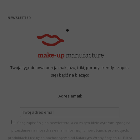
NEWSLETTER
Twoja tygodniowa porcja makijażu, triki, porady, trendy - zapisz
się i bądź na bieżąco
Adres email:
Chcę zapisać się do newslettera, a co za tym idzie wyrażam zgodę na
przesyłanie na mój adres e-mail informacji o nowościach, promocjach,
produktach i usługach pochodzących od Katarzyny Wrony-Bogacz, ul. Piltza