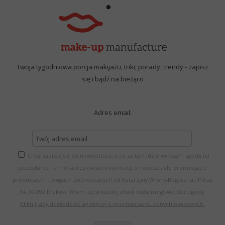
Twoja tygodniowa porcja makijażu, triki, porady, trendy - zapisz
się i bądź na bieżąco
Adres email:
Chcę zapisać się do newslettera, a co za tym idzie wyrażam zgodę na
przesyłanie na mój adres e-mail informacji o nowościach, promocjach,
produktach i usługach pochodzących od Katarzyny Wrony-Bogacz, ul. Piltza
34, 30-392 Kraków. Wiem, że w każdej chwili będę mógł wycofać zgodę.
Kliknij, aby dowiedzieć się więcej o przetwarzaniu danych osobowych.