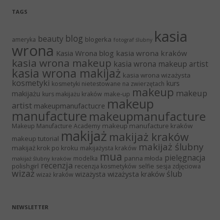
TAGS
kasia
blog
beauty
blogerka
ameryka
fotograf ślubny
wrona
Kasia Wrona blog
kasia wrona kraków
kasia wrona makeup
kasia wrona makeup artist
kasia wrona makijaż
kasia wrona wizażysta
kosmetyki
kurs
kosmetyki nietestowane na zwierzętach
makeup
makeup
makijażu
make-up
kurs makijażu kraków
makeup
artist
makeupmanufactucre
manufacture
makeupmanufacture
makeup manufacture kraków
Makeup Manufacture Academy
makijaż
makijaż kraków
makeup tutorial
makijaż ślubny
makijaż krok po kroku
makijażysta kraków
mua
pielęgnacja
panna młoda
modelka
makijaż ślubny kraków
recenzja
polishgirl
recenzja kosmetyków
selfie
sesja zdjęciowa
wizaż
ślub
wizażysta kraków
wizażysta
wizaż kraków
NEWSLETTER