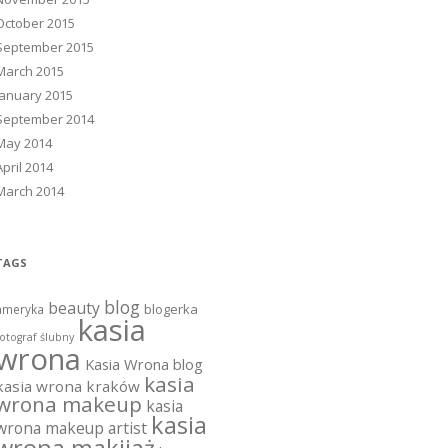
October 2015
September 2015
March 2015
January 2015
September 2014
May 2014
April 2014
March 2014
TAGS
blog
beauty
blogerka
ameryka
kasia
otograf ślubny
wrona
Kasia Wrona blog
kasia
kasia wrona kraków
wrona makeup
kasia
kasia
wrona makeup artist