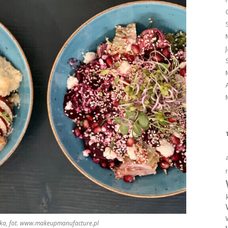
f
ńska, fot. www.makeupmanufacture.pl