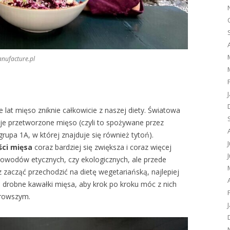
nufacture.pl
ie lat mięso zniknie całkowicie z naszej diety. Światowa
uje przetworzone mięso (czyli to spożywane przez
grupa 1A, w której znajduje się również tytoń).
ści mięsa
coraz bardziej się zwiększa i coraz więcej
 powodów etycznych, czy ekologicznych, ale przede
 zacząć przechodzić na dietę wegetariańską, najlepiej
 drobne kawałki mięsa, aby krok po kroku móc z nich
drowszym.