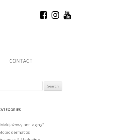
CONTACT
Search
or:
CATEGORIES
"Makijażowy anti-aging"
Atopic dermatitis
Business & Marketing