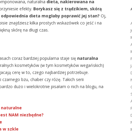
komponowana, naturalna
dieta, nakierowana na
rzyniesie efekty.
Borykasz się z trądzikiem, skórą
 odpowiednia dieta mogłaby poprawić jej stan?
Oj,
isie znajdziesz kilka prostych wskazówek co jeść i na
ękną skórę na długi czas.
asach coraz bardziej popularna staje się
naturalna
turalnych kosmetyków (w tym kosmetyków wegańskich)
gacają cerę w to, czego najbardziej potrzebuje.
 czarnego bzu, chaber czy różę. Takich serii
rdzo dużo i wielokrotnie pisałam o nich na blogu, na
 naturalne
 jest NAM niezbędne?
e
a w szkle