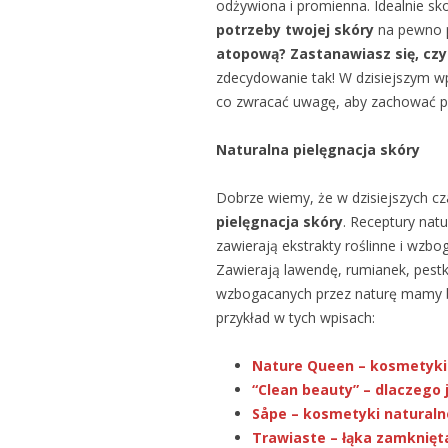
odżywiona i promienna. Idealnie s
potrzeby twojej skóry
na pewno p
atopową? Zastanawiasz się, czy
zdecydowanie tak! W dzisiejszym wp
co zwracać uwagę, aby zachować pi
Naturalna pielęgnacja skóry
Dobrze wiemy, że w dzisiejszych cz
pielęgnacja skóry
. Receptury na
zawierają ekstrakty roślinne i wzbo
Zawierają lawendę, rumianek, pestki
wzbogacanych przez naturę mamy ba
przykład w tych wpisach:
Nature Queen – kosmetyki
“Clean beauty” – dlaczego
Såpe – kosmetyki naturaln
Trawiaste – łąka zamknięt