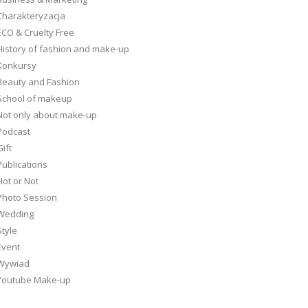
Charakteryzacja
ECO & Cruelty Free
History of fashion and make-up
Konkursy
Beauty and Fashion
School of makeup
Not only about make-up
Podcast
ift
Publications
Hot or Not
Photo Session
Wedding
Style
Event
Wywiad
Youtube Make-up