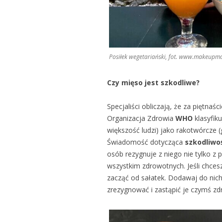
Posiłek wegetariański, fot. www.makeupma
Czy mięso jest szkodliwe?
Specjaliści obliczają, że za piętnaśc
Organizacja Zdrowia
WHO
klasyfik
większość ludzi) jako rakotwórcze (
Świadomość dotycząca
szkodliwo
osób rezygnuje z niego nie tylko z
wszystkim zdrowotnych. Jeśli chcesz
zacząć od sałatek. Dodawaj do nich
zrezygnować i zastąpić je czymś z