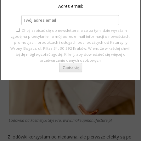
Adres email:
pokojowej
Chcę zapisać się do newslettera, a co za tym idzie wyrażam
zgodę na przesyłanie na mój adres e-mail informacji o nowościach,
promocjach, produktach i usługach pochodzących od Katarzyny
Wrony-Bogacz, ul. Piltza 34, 30-392 Kraków. Wiem, że w każdej chwili
będę mógł wycofać zgodę.
Kliknij, aby dowiedzieć się więcej o
przetwarzaniu danych osobowych.
Lodówka na kosmetyki Styl Pro, www.makeupmanufacture.pl
Z lodówki korzystam od niedawna, ale pierwsze efekty są po