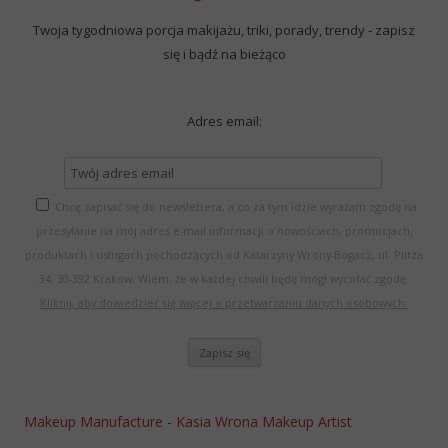
Twoja tygodniowa porcja makijażu, triki, porady, trendy - zapisz
się i bądź na bieżąco
Adres email:
Chcę zapisać się do newslettera, a co za tym idzie wyrażam zgodę na
przesyłanie na mój adres e-mail informacji o nowościach, promocjach,
produktach i usługach pochodzących od Katarzyny Wrony-Bogacz, ul. Piltza
34, 30-392 Kraków. Wiem, że w każdej chwili będę mógł wycofać zgodę.
Kliknij, aby dowiedzieć się więcej o przetwarzaniu danych osobowych.
Makeup Manufacture - Kasia Wrona Makeup Artist