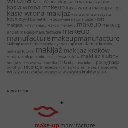
Kasia Wrona blog
kasia wrona kraków
kasia wrona makeup
kasia wrona makeup artist
kasia wrona makijaż
kasia wrona wizażysta
kosmetyki
kurs
kosmetyki nietestowane na zwierzętach
makeup
makeup
makijażu
make-up
kurs makijażu kraków
makeup
artist
makeupmanufactucre
manufacture
makeupmanufacture
makeup manufacture kraków
Makeup Manufacture Academy
makijaż
makijaż kraków
makeup tutorial
makijaż ślubny
makijaż krok po kroku
makijażysta kraków
mua
pielęgnacja
panna młoda
modelka
makijaż ślubny kraków
recenzja
polishgirl
recenzja kosmetyków
selfie
sesja zdjęciowa
wizaż
ślub
wizażysta kraków
wizażysta
wizaż kraków
NEWSLETTER