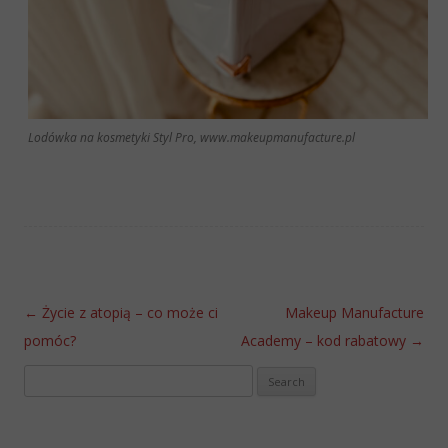
Lodówka na kosmetyki Styl Pro, www.makeupmanufacture.pl
Post navigation
←
Życie z atopią – co może ci
Makeup Manufacture
pomóc?
Academy – kod rabatowy
→
Search
for: