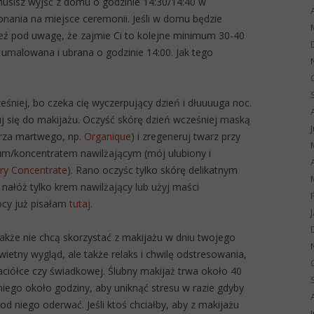
musisz wyjść z domu o godzinie 14:30/14:40 w
nania na miejsce ceremonii. Jeśli w domu będzie
ź pod uwagę, że zajmie Ci to kolejne minimum 30-40
 umalowana i ubrana o godzinie 14:00. Jak tego
eśniej, bo czeka cię wyczerpujący dzień i dłuuuuga noc.
uj się do makijażu. Oczyść skórę dzień wcześniej maską
morza martwego, np.
Organique
) i zregeneruj twarz przy
rum/koncentratem nawilżającym (mój ulubiony i
ry Concentrate
). Rano oczyśc tylko skórę delikatnym
 nałóż tylko krem nawilżający lub użyj maści
ocy już pisałam
tutaj
.
 także nie chcą skorzystać z makijażu w dniu twojego
wietny wygląd, ale także relaks i chwilę odstresowania,
jaciółce czy świadkowej. Ślubny makijaż trwa około 40
iego około godziny, aby uniknąć stresu w razie gdyby
d niego oderwać. Jeśli ktoś chciałby, aby z makijażu