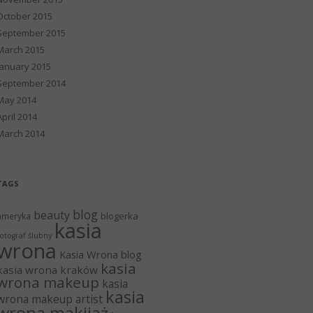
October 2015
September 2015
March 2015
January 2015
September 2014
May 2014
April 2014
March 2014
TAGS
blog
beauty
blogerka
ameryka
kasia
otograf ślubny
wrona
Kasia Wrona blog
kasia
kasia wrona kraków
wrona makeup
kasia
kasia
wrona makeup artist