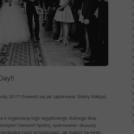
G
Day!!
łodą 2017? Dowiedz się jak zaplanować Ślubny Makijaż,
ia o organizację tego wyjątkowego ślubnego dnia,
aś recepta? Owszem! Spokój, opanowanie i duuuuży
 niezbędna część przygotowań, jak znaleźć na niego