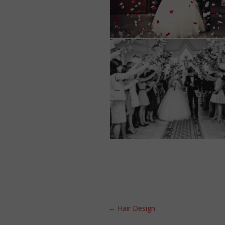
Post navigation
←
Hair Design