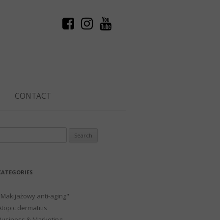
CONTACT
Search
or:
CATEGORIES
"Makijażowy anti-aging"
Atopic dermatitis
Business & Marketing