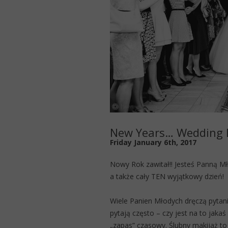
New Years… Wedding 
Friday January 6th, 2017
Nowy Rok zawitał!! Jesteś Panną M
a także cały TEN wyjątkowy dzień!
Wiele Panien Młodych dręczą pytan
pytają często – czy jest na to jak
„zapas” czasowy. Ślubny makijaż to