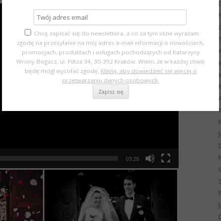
Chcę zapisać się do newslettera, a co za tym idzie wyrażam
zgodę na przesyłanie na mój adres e-mail informacji o nowościach,
promocjach, produktach i usługach pochodzących od Katarzyny
Wrony-Bogacz, ul. Piltza 34, 30-392 Kraków. Wiem, że w każdej chwili
będę mógł wycofać zgodę.
Kliknij, aby dowiedzieć się więcej o
przetwarzaniu danych osobowych.
03:26