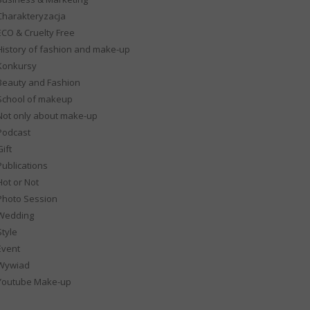
Charakteryzacja
ECO & Cruelty Free
History of fashion and make-up
Konkursy
Beauty and Fashion
School of makeup
Not only about make-up
Podcast
ift
Publications
Hot or Not
Photo Session
Wedding
Style
Event
Wywiad
Youtube Make-up