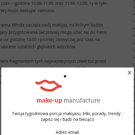
n czas – godzina 10:00-11:00 oraz 11:00-12:00, ty w tym
źniej może nastąpić zamiana.
 Panna Młoda zaczęła swój makijaż, na którym będzie
ujący przygotowania (wcześniej mogą udać się do Pana
na godzinę 13:00 i później zazwyczaj jest czas na
i nabranie ostatnich głębokich wdechów.
 Wami fragmentem tych najważniejszych chwil tuż przed
 dniu wszystko może się zdarzyć, a wokół Was
×
 dzieje – znajdźcie czas na to, aby odetchnąć i
chwilom 🙂
Twoja tygodniowa porcja makijażu, triki, porady, trendy -
zapisz się i bądź na bieżąco
Adres email: