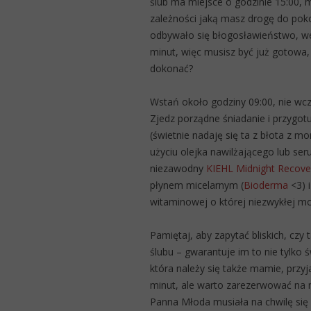
ślub ma miejsce o godzinie 15:00, 
zależności jaką masz drogę do poko
odbywało się błogosławieństwo, we
minut, więc musisz być już gotowa,
dokonać?
Wstań około godziny 09:00, nie wcz
Zjedz porządne śniadanie i przygot
(świetnie nadaję się ta z błota z 
użyciu olejka nawilżającego lub se
niezawodny
KIEHL Midnight Recove
płynem micelarnym (
Bioderma
<3) i
witaminowej o której niezwykłej m
Pamiętaj, aby zapytać bliskich, czy
ślubu – gwarantuje im to nie tylko ś
która należy się także mamie, przy
minut, ale warto zarezerwować na n
Panna Młoda musiała na chwilę się o