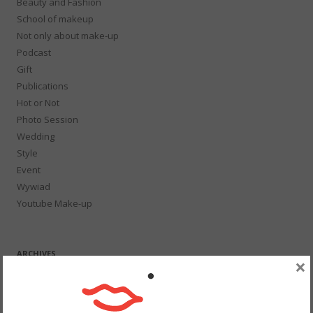
Beauty and Fashion
School of makeup
Not only about make-up
Podcast
Gift
Publications
Hot or Not
Photo Session
Wedding
Style
Event
Wywiad
Youtube Make-up
ARCHIVES
×
August 2026
July 2026