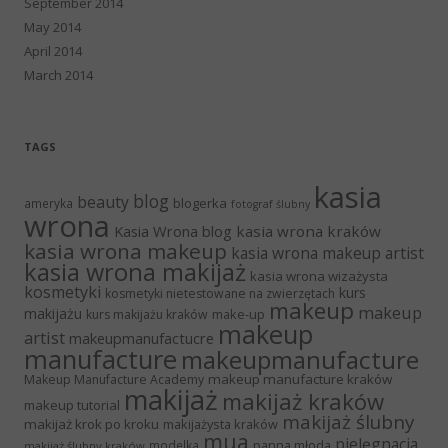
September 2014
May 2014
April 2014
March 2014
TAGS
kasia
blog
beauty
blogerka
ameryka
fotograf ślubny
wrona
Kasia Wrona blog
kasia wrona kraków
kasia wrona makeup
kasia wrona makeup artist
kasia wrona makijaż
kasia wrona wizażysta
kosmetyki
kurs
kosmetyki nietestowane na zwierzętach
makeup
makeup
makijażu
make-up
kurs makijażu kraków
makeup
artist
makeupmanufactucre
manufacture
makeupmanufacture
makeup manufacture kraków
Makeup Manufacture Academy
makijaż
makijaż kraków
makeup tutorial
makijaż ślubny
makijaż krok po kroku
makijażysta kraków
mua
pielęgnacja
panna młoda
modelka
makijaż ślubny kraków