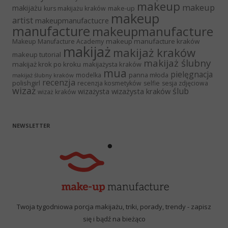
makeup
makeup
makijażu
make-up
kurs makijażu kraków
makeup
artist
makeupmanufactucre
manufacture
makeupmanufacture
makeup manufacture kraków
Makeup Manufacture Academy
makijaż
makijaż kraków
makeup tutorial
makijaż ślubny
makijaż krok po kroku
makijażysta kraków
mua
pielęgnacja
panna młoda
modelka
makijaż ślubny kraków
recenzja
polishgirl
recenzja kosmetyków
selfie
sesja zdjęciowa
wizaż
ślub
wizażysta kraków
wizażysta
wizaż kraków
NEWSLETTER
Twoja tygodniowa porcja makijażu, triki, porady, trendy - zapisz
się i bądź na bieżąco