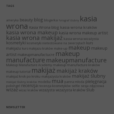
TAGS
kasia
blog
beauty
blogerka
ameryka
fotograf ślubny
wrona
Kasia Wrona blog
kasia wrona kraków
kasia wrona makeup
kasia wrona makeup artist
kasia wrona makijaż
kasia wrona wizażysta
kosmetyki
kurs
kosmetyki nietestowane na zwierzętach
makeup
makeup
makijażu
make-up
kurs makijażu kraków
makeup
artist
makeupmanufactucre
manufacture
makeupmanufacture
makeup manufacture kraków
Makeup Manufacture Academy
makijaż
makijaż kraków
makeup tutorial
makijaż ślubny
makijaż krok po kroku
makijażysta kraków
mua
pielęgnacja
panna młoda
modelka
makijaż ślubny kraków
recenzja
polishgirl
recenzja kosmetyków
selfie
sesja zdjęciowa
wizaż
ślub
wizażysta kraków
wizażysta
wizaż kraków
NEWSLETTER