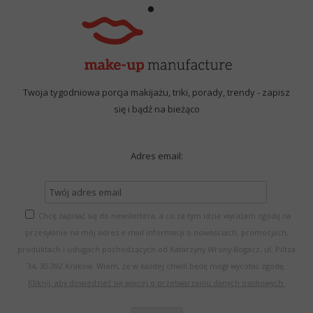
Twoja tygodniowa porcja makijażu, triki, porady, trendy - zapisz
się i bądź na bieżąco
Adres email:
Chcę zapisać się do newslettera, a co za tym idzie wyrażam zgodę na
przesyłanie na mój adres e-mail informacji o nowościach, promocjach,
produktach i usługach pochodzących od Katarzyny Wrony-Bogacz, ul. Piltza
34, 30-392 Kraków. Wiem, że w każdej chwili będę mógł wycofać zgodę.
Kliknij, aby dowiedzieć się więcej o przetwarzaniu danych osobowych.