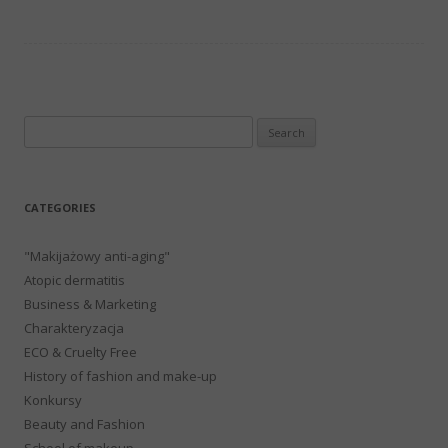
Search
for:
CATEGORIES
"Makijażowy anti-aging"
Atopic dermatitis
Business & Marketing
Charakteryzacja
ECO & Cruelty Free
History of fashion and make-up
Konkursy
Beauty and Fashion
School of makeup