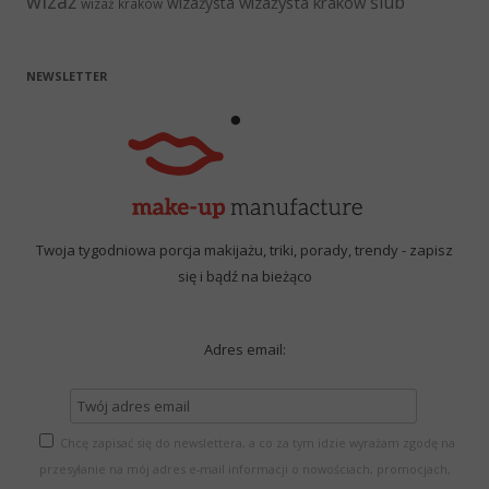
wizaż
ślub
wizażysta kraków
wizażysta
wizaż kraków
NEWSLETTER
Twoja tygodniowa porcja makijażu, triki, porady, trendy - zapisz
się i bądź na bieżąco
Adres email:
Chcę zapisać się do newslettera, a co za tym idzie wyrażam zgodę na
przesyłanie na mój adres e-mail informacji o nowościach, promocjach,