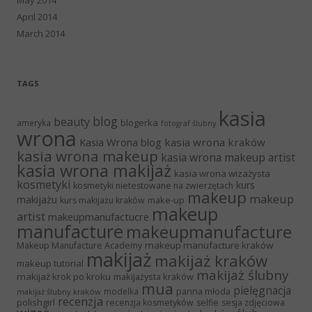
April 2014
March 2014
TAGS
kasia
blog
beauty
blogerka
ameryka
fotograf ślubny
wrona
Kasia Wrona blog
kasia wrona kraków
kasia wrona makeup
kasia wrona makeup artist
kasia wrona makijaż
kasia wrona wizażysta
kosmetyki
kurs
kosmetyki nietestowane na zwierzętach
makeup
makeup
makijażu
make-up
kurs makijażu kraków
makeup
artist
makeupmanufactucre
manufacture
makeupmanufacture
makeup manufacture kraków
Makeup Manufacture Academy
makijaż
makijaż kraków
makeup tutorial
makijaż ślubny
makijaż krok po kroku
makijażysta kraków
mua
pielęgnacja
panna młoda
modelka
makijaż ślubny kraków
recenzja
polishgirl
recenzja kosmetyków
selfie
sesja zdjęciowa