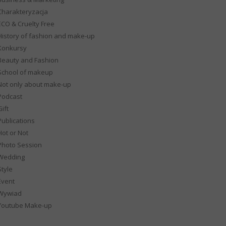
Charakteryzacja
ECO & Cruelty Free
History of fashion and make-up
Konkursy
Beauty and Fashion
School of makeup
Not only about make-up
Podcast
ift
Publications
Hot or Not
Photo Session
Wedding
Style
Event
Wywiad
Youtube Make-up