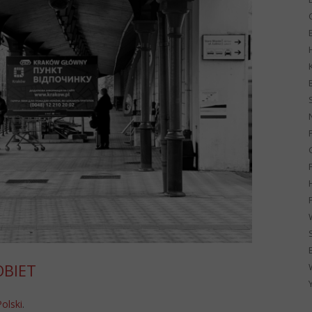
G
OBIET
Polski
.