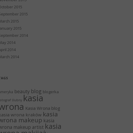
October 2015
September 2015
March 2015
January 2015
September 2014
May 2014
April 2014
March 2014
TAGS
blog
beauty
blogerka
ameryka
kasia
otograf ślubny
wrona
Kasia Wrona blog
kasia
kasia wrona kraków
wrona makeup
kasia
kasia
wrona makeup artist