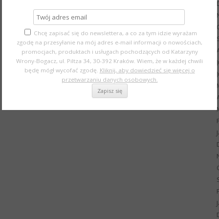
Chcę zapisać się do newslettera, a co za tym idzie wyrażam
zgodę na przesyłanie na mój adres e-mail informacji o nowościach,
promocjach, produktach i usługach pochodzących od Katarzyny
Wrony-Bogacz, ul. Piltza 34, 30-392 Kraków. Wiem, że w każdej chwili
będę mógł wycofać zgodę.
Kliknij, aby dowiedzieć się więcej o
przetwarzaniu danych osobowych.