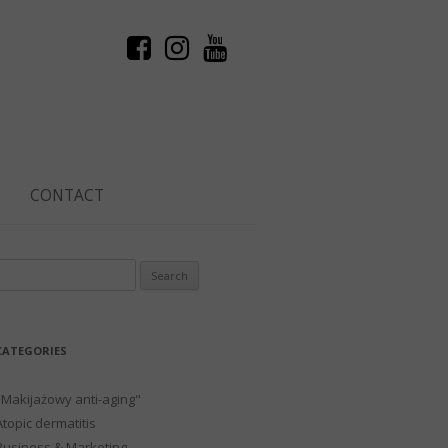
CONTACT
Search
or:
CATEGORIES
"Makijażowy anti-aging"
Atopic dermatitis
Business & Marketing